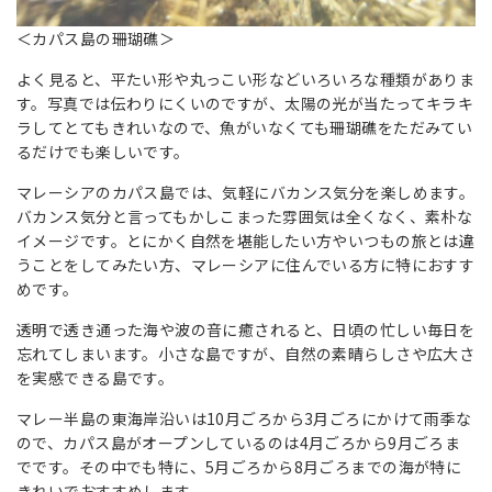
＜カパス島の珊瑚礁＞
よく見ると、平たい形や丸っこい形などいろいろな種類がありま
す。写真では伝わりにくいのですが、太陽の光が当たってキラキ
ラしてとてもきれいなので、魚がいなくても珊瑚礁をただみてい
るだけでも楽しいです。
マレーシアのカパス島では、気軽にバカンス気分を楽しめます。
バカンス気分と言ってもかしこまった雰囲気は全くなく、素朴な
イメージです。とにかく自然を堪能したい方やいつもの旅とは違
うことをしてみたい方、マレーシアに住んでいる方に特におすす
めです。
透明で透き通った海や波の音に癒されると、日頃の忙しい毎日を
忘れてしまいます。小さな島ですが、自然の素晴らしさや広大さ
を実感できる島です。
マレー半島の東海岸沿いは10月ごろから3月ごろにかけて雨季な
ので、カパス島がオープンしているのは4月ごろから9月ごろま
でです。その中でも特に、5月ごろから8月ごろまでの海が特に
きれいでおすすめします。