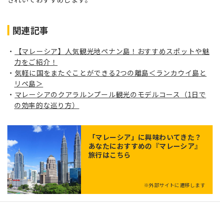
関連記事
【マレーシア】人気観光地ペナン島！おすすめスポットや魅
力をご紹介！
気軽に国をまたぐことができる2つの離島＜ランカウイ島と
リペ島＞
マレーシアのクアラルンプール観光のモデルコース（1日で
の効率的な巡り方）
「
マレーシア
」に興味わいてきた？
あなたにおすすめの『マレーシア』
旅行はこちら
※外部サイトに遷移します