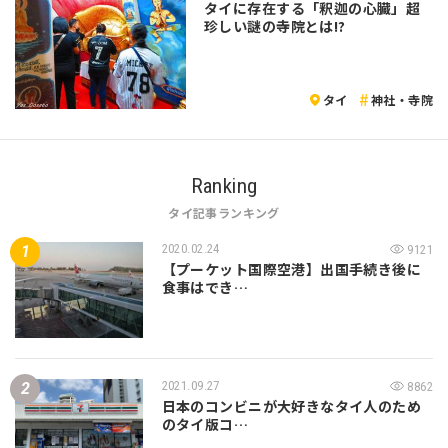
タイに存在する「釈迦の心臓」超
珍しい謎の寺院とは!?
タイ
神社・寺院
Ranking
タイ記事ランキング
2020.02.24
9121
【プーケット国際空港】出国手続き後に
食事はでき…
2021.09.27
8862
日本のコンビニが大好きなタイ人のため
のタイ版コ…