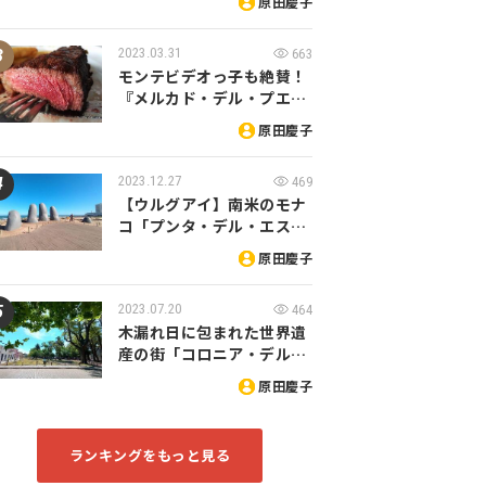
原田慶子
2023.03.31
663
モンテビデオっ子も絶賛！
『メルカド・デル・プエ…
原田慶子
2023.12.27
469
【ウルグアイ】南米のモナ
コ「プンタ・デル・エス…
原田慶子
2023.07.20
464
木漏れ日に包まれた世界遺
産の街「コロニア・デル…
原田慶子
ランキングをもっと見る