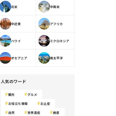
北米
中南米
中近東
アフリカ
ハワイ
ミクロネシア
オセアニア
南太平洋
人気のワード
観光
グルメ
お役立ち情報
お土産
自然
世界遺産
絶景