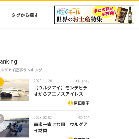
タグから探す
anking
ウルグアイ記事ランキング
2023.11.20
1446
【ウルグアイ】モンテビデ
オからブエノスアイレス…
原田慶子
2023.02.02
709
南米一幸せな国 ウルグア
イ訪問