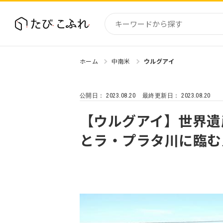
ホーム
中南米
ウルグアイ
国内
北海道
2023.08.20
2023.08.20
公開日：
最終更新日：
東北
関東
【ウルグアイ】世界遺
中部・
とラ・プラタ川に臨む
近畿