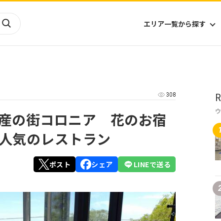
エリア一覧から探す
海外
山陰・山陽
ヨーロッパ
アフリカ
308
R
四国
アジア
ハワイ
九州
北米
ミクロネシア
産の街コロニア 花のお宿
北陸
沖縄
中南米
オセアニア
人気のレストラン
中近東
南太平洋
ポスト
シェア
LINEで送る