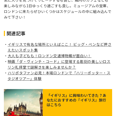
気に入りを見つけてリピートするも良し、館内のカフェなども
楽しみながら1日ゆっくり過ごすも良し。ミュージアムの宝庫、
ロンドンに来たらぜひいくつかはスケジュールの中に組み込んで
みて下さい！
関連記事
イギリスで有名な場所といえばここ！ ビッグ・ベンなど押さ
えたいスポット集
大人も子どもも！ロンドン交通博物館が面白い！
映画「ダ・ヴィンチ・コード」に登場する彫刻の美しいロス
リン礼拝堂で謎解きを楽しみませんか？
ハリポタファン必見！本場ロンドンで「ハリーポッター・ス
タジオツアー」体験
「
イギリス
」に興味わいてきた？あ
なたにおすすめの『イギリス』旅行
はこちら