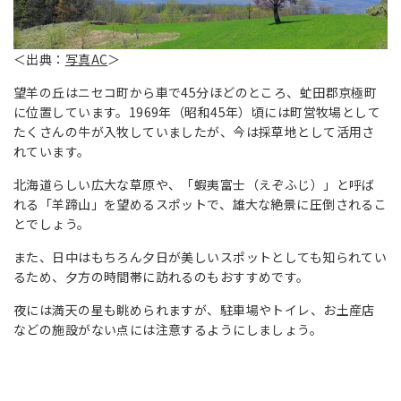
＜出典：
写真AC
＞
望羊の丘はニセコ町から車で45分ほどのところ、虻田郡京極町
に位置しています。1969年（昭和45年）頃には町営牧場として
たくさんの牛が入牧していましたが、今は採草地として活用さ
れています。
北海道らしい広大な草原や、「蝦夷富士（えぞふじ）」と呼ば
れる「羊蹄山」を望めるスポットで、雄大な絶景に圧倒されるこ
とでしょう。
また、日中はもちろん夕日が美しいスポットとしても知られてい
るため、夕方の時間帯に訪れるのもおすすめです。
夜には満天の星も眺められますが、駐車場やトイレ、お土産店
などの施設がない点には注意するようにしましょう。