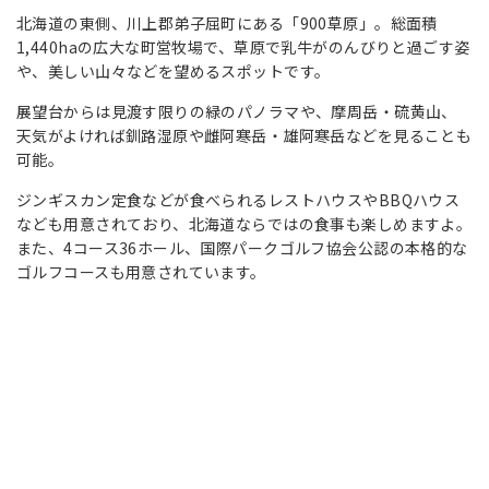
北海道の東側、川上郡弟子屈町にある「900草原」。総面積
1,440haの広大な町営牧場で、草原で乳牛がのんびりと過ごす姿
や、美しい山々などを望めるスポットです。
展望台からは見渡す限りの緑のパノラマや、摩周岳・硫黄山、
天気がよければ釧路湿原や雌阿寒岳・雄阿寒岳などを見ることも
可能。
ジンギスカン定食などが食べられるレストハウスやBBQハウス
なども用意されており、北海道ならではの食事も楽しめますよ。
また、4コース36ホール、国際パークゴルフ協会公認の本格的な
ゴルフコースも用意されています。