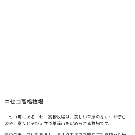
ニセコ高橋牧場
ニセコ町にあるニセコ高橋牧場は、美しい草原のなか牛が佇む
姿や、堂々とそびえ立つ羊蹄山を眺められる牧場です。
景色の美しさはもちろん、ミルク工房で新鮮な牛乳を使った絶