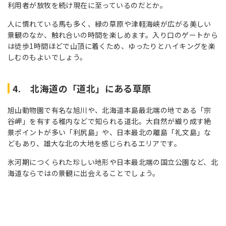
利用者が放牧を続け現在に至っているのだとか。
人に慣れている馬も多く、緑の草原や津軽海峡が広がる美しい
景観のなか、触れ合いの時間を楽しめます。入り口のゲートから
は徒歩1時間ほどで山頂に着くため、ゆったりとハイキングを楽
しむのもよいでしょう。
4. 北海道の「道北」にある草原
旭山動物園で有名な旭川や、北海道本島最北端の地である「宗
谷岬」を有する稚内などで知られる道北。大自然が織り成す絶
景ポイントが多い「利尻島」や、日本最北の離島「礼文島」な
どもあり、雄大な北の大地を感じられるエリアです。
氷河期につくられた珍しい地形や日本最北端の国立公園など、北
海道ならではの景観に出会えることでしょう。