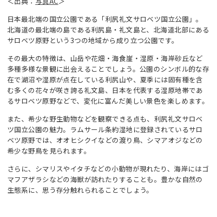
＜出典：
写真AC
＞
日本最北端の国立公園である「利尻礼文サロベツ国立公園」。
北海道の最北端の島である利尻島・礼文島と、北海道北部にある
サロベツ原野という3つの地域から成り立つ公園です。
その最大の特徴は、山岳や花畑・海食崖・湿原・海岸砂丘など
多種多様な景観に出会えることでしょう。公園のシンボル的な存
在で湖沼や湿原が点在している利尻山や、夏季には固有種を含
む多くの花々が咲き誇る礼文島、日本を代表する湿原地帯であ
るサロベツ原野などで、変化に富んだ美しい景色を楽しめます。
また、希少な野生動物などを観察できる点も、利尻礼文サロベ
ツ国立公園の魅力。ラムサール条約湿地に登録されているサロ
ベツ原野では、オオヒシクイなどの渡り鳥、シマアオジなどの
希少な野鳥を見られます。
さらに、シマリスやイタチなどの小動物が現れたり、海岸にはゴ
マフアザラシなどの海獣が訪れたりすることも。豊かな自然の
生態系に、思う存分触れられることでしょう。