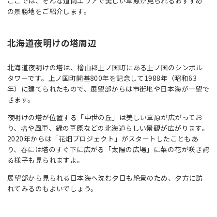
ここでは、そんな道南エリアで美しい草原が見られるおすすめ
の景勝地をご紹介します。
北海道夜明けの塔周辺
北海道夜明けの塔は、檜山郡上ノ国町にある上ノ国のシンボル
タワーです。上ノ国町開基800年を記念して1988年（昭和63
年）に建てられたもので、展望部からは市街地や日本海が一望で
きます。
夜明けの塔が位置する「中世の丘」は美しい草原が広がってお
り、塔や風車、緑の草原などの北海道らしい景観が広がります。
2020年からは「花畑プロジェクト」がスタートしたこともあ
り、春には塔のすぐ下に広がる「太陽の広場」に菜の花が咲き誇
る様子も見られますよ。
展望部から見られる日本海へ沈む夕日も絶景のため、夕方に訪
れてみるのもよいでしょう。