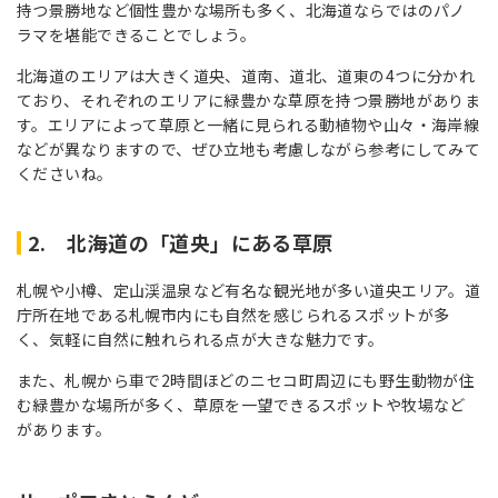
持つ景勝地など個性豊かな場所も多く、北海道ならではのパノ
ラマを堪能できることでしょう。
北海道のエリアは大きく道央、道南、道北、道東の4つに分かれ
ており、それぞれのエリアに緑豊かな草原を持つ景勝地がありま
す。エリアによって草原と一緒に見られる動植物や山々・海岸線
などが異なりますので、ぜひ立地も考慮しながら参考にしてみて
くださいね。
2. 北海道の「道央」にある草原
札幌や小樽、定山渓温泉など有名な観光地が多い道央エリア。道
庁所在地である札幌市内にも自然を感じられるスポットが多
く、気軽に自然に触れられる点が大きな魅力です。
また、札幌から車で2時間ほどのニセコ町周辺にも野生動物が住
む緑豊かな場所が多く、草原を一望できるスポットや牧場など
があります。