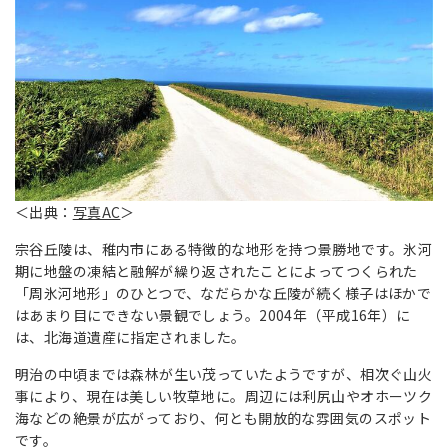
＜出典：
写真AC
＞
宗谷丘陵は、稚内市にある特徴的な地形を持つ景勝地です。氷河
期に地盤の凍結と融解が繰り返されたことによってつくられた
「周氷河地形」のひとつで、なだらかな丘陵が続く様子はほかで
はあまり目にできない景観でしょう。2004年（平成16年）に
は、北海道遺産に指定されました。
明治の中頃までは森林が生い茂っていたようですが、相次ぐ山火
事により、現在は美しい牧草地に。周辺には利尻山やオホーツク
海などの絶景が広がっており、何とも開放的な雰囲気のスポット
です。