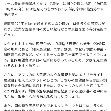
サール条約登録湿地となり、7年後には国立公園に指定、1967年
（昭和42年）には湿原そのものが国の天然記念物に指定された
場所です。
総面積220平方kmを超える広大な公園内には数多くの展望台が
あり、雄大な湿原や川の美しい蛇行などの景観を思う存分堪能で
きます。
なかでもおすすめの展望台が、JR釧路湿原駅から徒歩で20分程
度の場所にある「細岡展望台」です。釧路川の蛇行や雌阿寒岳・
雄阿寒岳の姿など、ダイナミックな景色を満喫できることでしょ
う。細岡展望台は夕日の名所にもなっているため、夕景を見に訪
れるのもおすすめです。
さらに、アフリカの大草原のような景観を望める「サテライト
展望台」も人気スポットのひとつ。こちらの展望台からは広い釧
路湿原を全体的に見渡せるため、スケールの大きさを感じるこ
とが可能です。釧路市湿原展望台を起点とする遊歩道の途中にあ
るため、散策しながら訪れるのもよいでしょう。
また、国の特別天然記念物であるタンチョウをはじめ、多くの
貴重な動植物に出会える点も釧路湿原国立公園の特徴です。エゾ