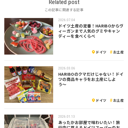
Related post
この記事に関連する記事
2026.07.04
ドイツ土産の定番！HARIBOからヴ
ィーガンまで人気のグミやキャン
ディーを食べくらべ
ドイツ
お土産
2026.03.06
HARIBOのクマだけじゃない！ドイ
ツの商品キャラをお土産にしよ
う〜
ドイツ
お土産
2026.01.13
あったかお部屋で味わいたい！旅
行中に買えるドイツスーパーのお