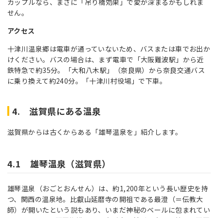
カップルなら、まさに「吊り橋効果」で愛が深まるかもしれま
せん。
アクセス
十津川温泉郷は電車が通っていないため、バスまたは車でお出か
けください。バスの場合は、まず電車で「大阪難波駅」から近
鉄特急で約35分。「大和八木駅」（奈良県）から奈良交通バス
に乗り換えて約240分。「十津川村役場」で下車。
4. 滋賀県にある温泉
滋賀県からは古くからある「雄琴温泉を」紹介します。
4.1 雄琴温泉（滋賀県）
雄琴温泉（おごとおんせん）は、約1,200年という長い歴史を持
つ、関西の温泉地。比叡山延暦寺の開祖である最澄（＝伝教大
師）が開いたという説もあり、いまだ神秘のベールに包まれてい