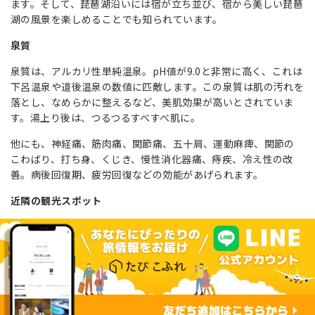
ます。そして、琵琶湖沿いには宿が立ち並び、宿から美しい琵琶
湖の風景を楽しめることでも知られています。
泉質
泉質は、アルカリ性単純温泉。pH値が9.0と非常に高く、これは
下呂温泉や道後温泉の数値に匹敵します。この泉質は肌の汚れを
落とし、なめらかに整えるなど、美肌効果が高いとされていま
す。湯上り後は、つるつるすべすべ肌に。
他にも、神経痛、筋肉痛、関節痛、五十肩、運動麻痺、関節の
こわばり、打ち身、くじき、慢性消化器痛、痔疾、冷え性の改
善。病後回復期、疲労回復などの効能があげられます。
近隣の観光スポット