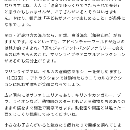
なりますよね。大人は「温泉でゆっくりできたらそれで充分」
と思うかもしれませんが、お子さんがいるとそうはいきませ
ん。やはり、観光は「子どもがメインで楽しめること」が条件に
なるでしょう。
関西・近畿地方の温泉なら、断然、白浜温泉（和歌山県）がお
すすめです。なんといっても、アドベンチャーワールドが近いの
は魅力的ですよね。7頭のジャイアントパンダファミリーに会え
るのはもちろんのこと、マリンライブやアニマルアトラクション
があるのも気分上がります。
マリンライブでは、イルカの躍動感あるショーを楽しめますし
（1日2回）、アトラクションでは動物たちのコミカルなアクシ
ョンに思わず誰もが笑顔になるでしょう。
広い園内にはサファリエリアもあり、キリンやカンガルー、ゾ
ウ、ライオンなど、動物園のスターともいえる動物たちのありの
ままの姿をすぐ間近で観察できます。動物園や図鑑とは違った一
面をじっくり観察してみてくださいね。
小さなお子さんがいると飽きたり疲れたりで機嫌を損ねてしま