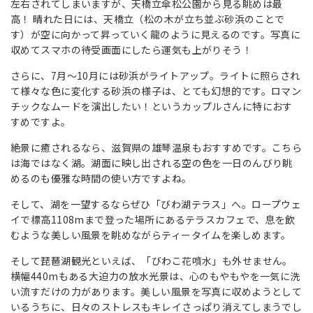
左右されてしまいますが、天橋立傘松公園から見る眺めは最
高！ 晴れた日には、天橋立（松の木が立ち並ぶ砂浜のことで
す）が空に向かって昇っていく龍のように見えるのです。写真に
収めてスマホの待受画面にしたら運気も上がりそう！
さらに、7月～10月には砂浜がライトアップ。ライトに照らされ
て様々な色に変化する砂浜の様子は、とても幻想的です。ロマン
チックなムードを演出したい！というカップルさんに特におす
すめですよ。
絶景に癒されるなら、滋賀県の雄琴温泉もおすすめです。こちら
は海ではなく湖。湖面に映し出される空の色を一日のんびり眺
めるのも優雅な時間の使い方ですよね。
そして、湖を一望するならぜひ「びわ湖テラス」へ。ロープウェ
イで標高1108mまで登った場所にあるテラスカフェで、息を飲
むような美しい風景を眺めながらティータイムを楽しめます。
そして琵琶湖観光といえば、「びわこ花噴水」も外せません。
横幅440mもある大迫力の放水光景は、心のもやもやを一気に洗
い流すだけの力があります。美しい風景を写真に収めようとして
いるうちに、日々のストレスもキレイさっぱり消えてしまうでし