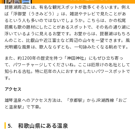
琵琶湖周辺には、有名な観光スポットが数多くそろいます。例え
ば「浮御堂（うきみどう）」は、雑誌やテレビで見たことがあ
るという人も多いのではないでしょうか。こちらは、かの松尾
芭蕉も歌の題材にしたことがあるスポットで、その名の通り湖に
浮いているように見えるお堂です。お堂からは、琵琶湖はもちろ
んのこと、比叡山や近江富士など周辺の山々を一望できます。風
光明媚な風景は、歌人ならずとも、一句詠みたくなる眺めです。
また、約1200年の歴史を持つ「神田神社」にもぜひ立ち寄っ
て、パワーチャージしてくださいね。ここは厄除けの名社として
知られる古社。特に厄年の人におすすめしたいパワースポットで
す。
アクセス
雄琴温泉へのアクセス方法は、「京都駅」からJR湖西線「おご
と温泉駅」で下車。
5. 和歌山県にある温泉