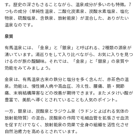
す。歴史の深さもさることながら、温泉成分が多いのも特徴。7
つもの成分（単純性温泉、二酸化炭素泉、炭酸水素塩泉、塩化
物泉、硫酸塩泉、含鉄泉、放射能泉）が混合した、ありがたい
温泉なのです。
泉質
有馬温泉には、「金泉」と「銀泉」と呼ばれる、2種類の源泉が
湧いています。湯巡りをして入り比べながら、お気に入りを見つ
けるのが旅の醍醐味。それでは、「金泉」と「銀泉」の泉質や
効能をみてみましょう。
金泉は、有馬温泉古来の鉄分と塩分を多く含んだ、赤茶色の温
泉。効能は、慢性婦人病や高血圧、冷え性、腰痛、筋・関節
痛、末梢結構障害などの改善が期待できます。またメタけい酸が
豊富で、美肌へ導くとされていることも人気のポイント。
一方、銀泉は、炭酸泉とラジウム泉（ラドンとよばれる気体の
放射能物質）の混合。炭酸泉の作用で毛細血管を拡張させ血流
を促すだけでなく、放射能泉の効果で全身の組織を活性化させ
自然治癒力を高めるとされています。