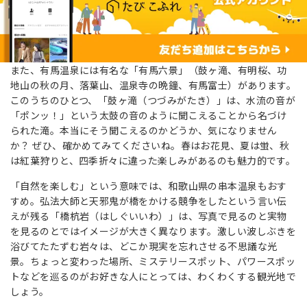
また、有馬温泉には有名な「有馬六景」（鼓ヶ滝、有明桜、功
地山の秋の月、落葉山、温泉寺の晩鐘、有馬富士）があります。
このうちのひとつ、「鼓ヶ滝（つづみがたき）」は、水流の音が
「ポンッ！」という太鼓の音のように聞こえることから名づけ
られた滝。本当にそう聞こえるのかどうか、気になりません
か？ ぜひ、確かめてみてくださいね。春はお花見、夏は蛍、秋
は紅葉狩りと、四季折々に違った楽しみがあるのも魅力的です。
「自然を楽しむ」という意味では、和歌山県の串本温泉もおす
すめ。弘法大師と天邪鬼が橋をかける競争をしたという言い伝
えが残る「橋杭岩（はしぐいいわ）」は、写真で見るのと実物
を見るのとではイメージが大きく異なります。激しい波しぶきを
浴びてたたずむ岩々は、どこか現実を忘れさせる不思議な光
景。ちょっと変わった場所、ミステリースポット、パワースポッ
トなどを巡るのがお好きな人にとっては、わくわくする観光地で
しょう。