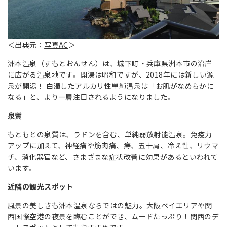
＜出典元：
写真AC
＞
洲本温泉（すもとおんせん）は、城下町・兵庫県洲本市の沿岸
に広がる温泉地です。開湯は昭和ですが、2018年には新しい源
泉が開湯！ 白濁したアルカリ性単純温泉は「お肌がなめらかに
なる」と、より一層注目されるようになりました。
泉質
もともとの泉質は、ラドンを含む、単純弱放射能温泉。免疫力
アップに加えて、神経痛や筋肉痛、痔、五十肩、冷え性、リウマ
チ、消化器官など、さまざまな症状改善に効果があるといわれて
います。
近隣の観光スポット
風景の美しさも洲本温泉ならではの魅力。大阪ベイエリアや関
西国際空港の夜景を臨むことができ、ムードたっぷり！関西のデ