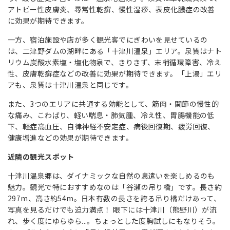
アトピー性皮膚炎、尋常性乾癬、慢性湿疹、表皮化膿症の改善
に効果が期待できます。
一方、宿泊施設や店が多く観光客でにぎわいを見せているの
は、二津野ダムの湖畔にある「十津川温泉」エリア。泉質はナト
リウム炭酸水素塩・塩化物泉で、きりきず、末梢循環障害、冷え
性、皮膚乾癬症などの改善に効果が期待できます。「上湯」エリ
アも、泉質は十津川温泉と同じです。
また、3つのエリアに共通する効能として、筋肉・関節の慢性的
な痛み、こわばり、軽い喘息・肺気腫、冷え性、胃腸機能の低
下、軽症高血圧、自律神経不安定症、病後回復期、疲労回復、
健康増進などの効果が期待できます。
近隣の観光スポット
十津川温泉郷は、ダイナミックな自然の息遣いを楽しめるのも
魅力。観光で特におすすめなのは「谷瀬の吊り橋」です。長さ約
297m、高さ約54m。日本有数の長さを誇る吊り橋だけあって、
写真を見るだけでも迫力満点！ 眼下には十津川（熊野川）が流
れ、歩く度にゆらゆら...。ちょっとした度胸試しにもなりそう。