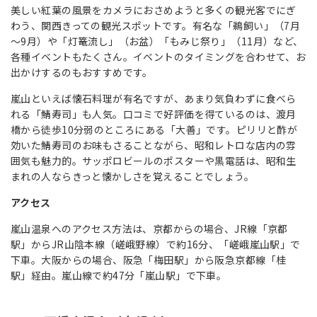
美しい紅葉の風景をカメラにおさめようと多くの観光客でにぎ
わう、関西きっての観光スポットです。有名な「鵜飼い」（7月
～9月）や「灯篭流し」（お盆）「もみじ祭り」（11月）など、
各種イベントもたくさん。イベントのタイミングを合わせて、お
出かけするのもおすすめです。
嵐山といえば懐石料理が有名ですが、あまり気負わずに食べら
れる「鯖寿司」も人気。口コミで好評価を得ているのは、渡月
橋から徒歩10分弱のところにある「大善」です。ピリリと酢が
効いた鯖寿司のお味もさることながら、昭和レトロな店内の雰
囲気も魅力的。サッポロビールのポスターや黒電話は、昭和生
まれの人ならきっと懐かしさを覚えることでしょう。
アクセス
嵐山温泉へのアクセス方法は、京都からの場合、JR線「京都
駅」からJR山陰本線（嵯峨野線）で約16分、「嵯峨嵐山駅」で
下車。大阪からの場合、阪急「梅田駅」から阪急京都線「桂
駅」経由。嵐山線で約47分「嵐山駅」で下車。