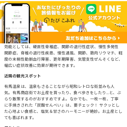
効能としては、硬直性脊椎症、関節の退行性症状、慢性多発性
関節症、脊椎の退行性疾患、慢性通風、関節、筋肉リウマチ、軽
度の末梢性動脈血行障害、更年期障害、気管支性ぜんそくなど、
幅広い症状改善に効果が期待できます。
近隣の観光スポット
有馬温泉は、温泉もさることながら昭和レトロな街並みも人
気。有馬商店街でお土産を買ったり、食べ歩きをしたり...と、ぶ
らり散策するのがおすすめですよ。なかでも、一枚一枚、丁寧
に手焼きされた「炭酸せんべい」は、要チェック！ サクッとし
た心地よい食感と、塩気＆甘さのハーモニーが絶妙。お土産とし
ても喜ばれます。