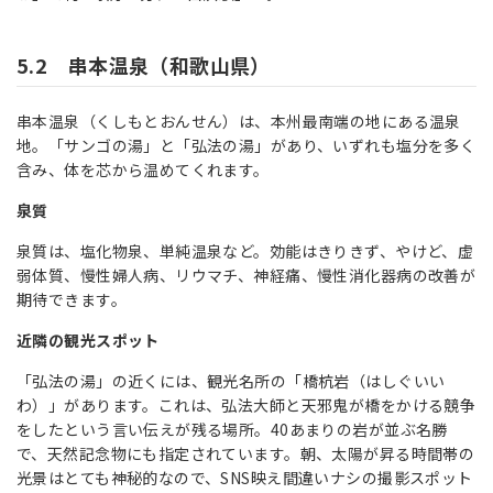
5.2 串本温泉（和歌山県）
串本温泉（くしもとおんせん）は、本州最南端の地にある温泉
地。「サンゴの湯」と「弘法の湯」があり、いずれも塩分を多く
含み、体を芯から温めてくれます。
泉質
泉質は、塩化物泉、単純温泉など。効能はきりきず、やけど、虚
弱体質、慢性婦人病、リウマチ、神経痛、慢性消化器病の改善が
期待できます。
近隣の観光スポット
「弘法の湯」の近くには、観光名所の「橋杭岩（はしぐいい
わ）」があります。これは、弘法大師と天邪鬼が橋をかける競争
をしたという言い伝えが残る場所。40あまりの岩が並ぶ名勝
で、天然記念物にも指定されています。朝、太陽が昇る時間帯の
光景はとても神秘的なので、SNS映え間違いナシの撮影スポット