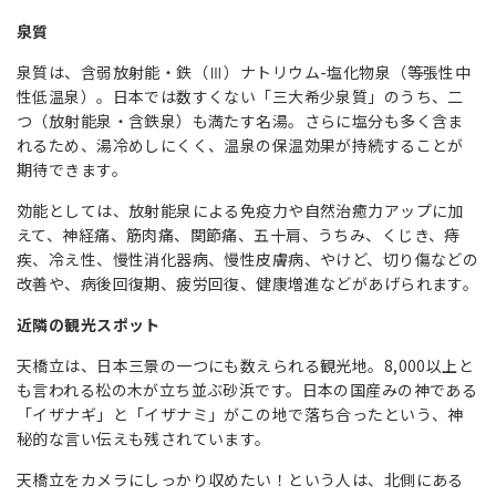
泉質
泉質は、含弱放射能・鉄（Ⅲ）ナトリウム-塩化物泉（等張性中
性低温泉）。日本では数すくない「三大希少泉質」のうち、二
つ（放射能泉・含鉄泉）も満たす名湯。さらに塩分も多く含ま
れるため、湯冷めしにくく、温泉の保温効果が持続することが
期待できます。
効能としては、放射能泉による免疫力や自然治癒力アップに加
えて、神経痛、筋肉痛、関節痛、五十肩、うちみ、くじき、痔
疾、冷え性、慢性消化器病、慢性皮膚病、やけど、切り傷などの
改善や、病後回復期、疲労回復、健康増進などがあげられます。
近隣の観光スポット
天橋立は、日本三景の一つにも数えられる観光地。8,000以上と
も言われる松の木が立ち並ぶ砂浜です。日本の国産みの神である
「イザナギ」と「イザナミ」がこの地で落ち合ったという、神
秘的な言い伝えも残されています。
天橋立をカメラにしっかり収めたい！という人は、北側にある