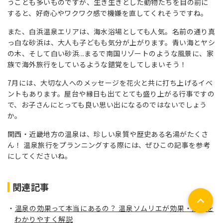
うことも多いものですが、生き生きとした動物たちを目の前に
すると、好奇心やワクワク感で機嫌を直してくれそうですね。
また、白浜温泉エリアは、海水浴場としても人気。名前の通り真
っ白な砂浜は、大人も子どもも気分が上がります。青い海とヤシ
の木、そして白い砂浜...まるで南国リゾートのような風景に、家
族で海外旅行をしているような錯覚をしてしまいそう！
7月には、大切な人へのメッセージを花火と共に打ち上げるイベ
ントもあります。屋台や縁日も出てとても盛り上がる行事ですの
で、お子さんにとっても良い思い出になるのではないでしょう
か。
関西・近畿地方の温泉は、珍しい泉質や歴史ある名湯がたくさ
ん！ 温泉旅行をプランニングする際には、ぜひこの記事を参考
にしてくださいね。
関連記事
温泉の効果って本当にあるの？ 温泉ソムリエが効果・効能を
わかりやすく解説