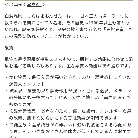
＜出典元：
写真AC
＞
白浜温泉（しらはまおんせん）は、「日本三大古湯」の一つに
数えられる関西きっての名湯。その歴史は1300年以上も前とも
いわれ、歴史を紐解くと、歴史の教科書で有名な「天智天皇」も
この温泉に訪れていたことがわかっています。
泉質
泉質の違う源泉が複数ありますので、期待する効能に合わせて温
泉を選べる楽しみもあります。主な泉質＆効能は次の通りです。
塩化物泉：保湿効果が高いとされており、湯冷めしにくいの
が最大のメリット
硫黄泉：療養効果や解毒作用が強いとされる温泉。メラニン
の分解にも一役買ってくれる、女性に嬉しい「美白の湯」で
もあります
炭酸水素塩泉：炎症を抑える、傷、皮膚病、アレルギー疾患
の改善、肌をなめらかにする美肌効果が期待できます
単純温泉：温泉成分が希薄。体に強い刺激を与える心配があ
りません。小さなお子さんや体力が低下している人におすす