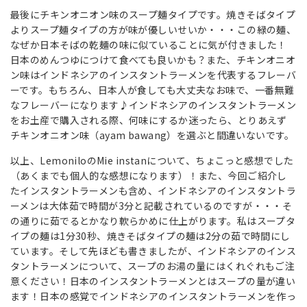
最後にチキンオニオン味のスープ麺タイプです。焼きそばタイプ
よりスープ麺タイプの方が味が優しいせいか・・・この緑の麺、
なぜか日本そばの乾麺の味に似ていることに気が付きました！
日本のめんつゆにつけて食べても良いかも？また、チキンオニオ
ン味はインドネシアのインスタントラーメンを代表するフレーバ
ーです。もちろん、日本人が食しても大丈夫なお味で、一番無難
なフレーバーになります♪インドネシアのインスタントラーメン
をお土産で購入される際、何味にするか迷ったら、とりあえず
チキンオニオン味（ayam bawang）を選ぶと間違いないです。
以上、LemoniloのMie instanについて、ちょこっと感想でした
（あくまでも
個人的な感想になります）
！また、今回ご紹介し
たインスタントラーメンも含め、インドネシアのインスタントラ
ーメンは大体茹で時間が3分と記載されているのですが・・・そ
の通りに茹でるとかなり軟らかめに仕上がります。私はスープタ
イプの麺は1分30秒、焼きそばタイプの麺は2分の茹で時間にし
ています。そして先ほども書きましたが、インドネシアのインス
タントラーメンについて、スープのお湯の量にはくれぐれもご注
意ください！日本のインスタントラーメンとはスープの量が違い
ます！日本の感覚でインドネシアのインスタントラーメンを作っ