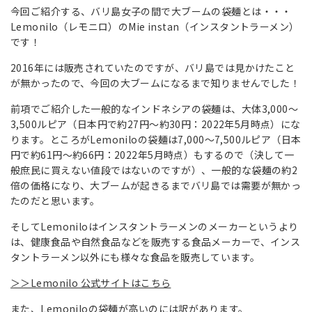
今回ご紹介する、バリ島女子の間で大ブームの袋麺とは・・・
Lemonilo（レモニロ）のMie instan（インスタントラーメン）
です！
2016年には販売されていたのですが、バリ島では見かけたこと
が無かったので、今回の大ブームになるまで知りませんでした！
前項でご紹介した一般的なインドネシアの袋麺は、大体3,000～
3,500ルピア（日本円で約27円～約30円：2022年5月時点）にな
ります。ところがLemoniloの袋麺は7,000～7,500ルピア（日本
円で約61円～約66円：2022年5月時点）もするので（決して一
般庶民に買えない値段ではないのですが）、一般的な袋麺の約2
倍の価格になり、大ブームが起きるまでバリ島では需要が無かっ
たのだと思います。
そしてLemoniloはインスタントラーメンのメーカーというより
は、健康食品や自然食品などを販売する食品メーカーで、インス
タントラーメン以外にも様々な食品を販売しています。
＞＞Lemonilo 公式サイトはこちら
また、Lemoniloの袋麺が高いのには訳があります。