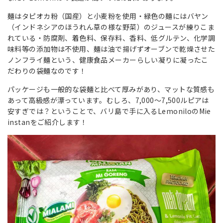
麺はタピオカ粉（国産）と小麦粉を使用・緑色の麺にはバヤン
（インドネシアのほうれん草の様な野菜）のジュースが練りこま
れている・防腐剤、着色料、保存料、香料、低グルテン、化学調
味料等の添加物は不使用、麺は油で揚げずオーブンで乾燥させた
ノンフライ麺という、健康食品メーカーらしい凝りに凝ったこ
だわりの袋麺なのです！
パッケージも一般的な袋麺と比べて厚みがあり、マットな質感も
あって高級感が漂っています。むしろ、7,000～7,500ルピアは
安すぎでは？ということで、バリ島で手に入るLemoniloのMie
instanをご紹介します！