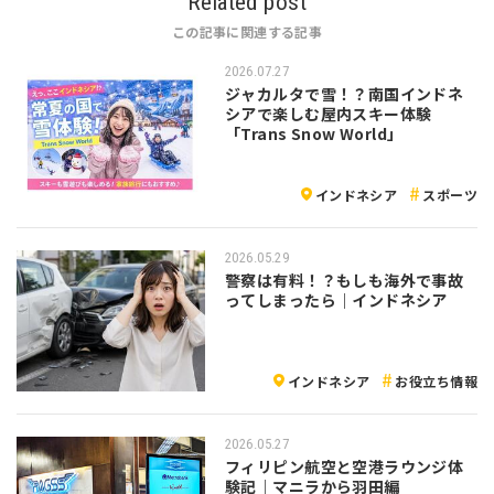
Related post
この記事に関連する記事
2026.07.27
ジャカルタで雪！？南国インドネ
シアで楽しむ屋内スキー体験
「Trans Snow World」
インドネシア
スポーツ
2026.05.29
警察は有料！？もしも海外で事故
ってしまったら｜インドネシア
インドネシア
お役立ち情報
2026.05.27
フィリピン航空と空港ラウンジ体
験記｜マニラから羽田編