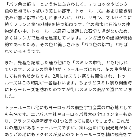
「バラ色の都市」という名にふさわしく、テラコッタやピンク
色の建物でいっぱいの美しい都市、トゥールーズ。あまり聞き馴
染みが無い都市かもしれませんが、パリ、リヨン、マルセイユに
続くフランス第4の規模を持つ都市です。他の都市は石造りの建
物が多い中、トゥールーズ周辺には適した石切り場がないため、
多くはレンガで建物を建築しています。レンガ造りの建物が特徴
的であったため、その色と美しさから「バラ色の都市」と呼ば
れているそうです。
また、先程も記載した通り他にも「スミレの市街」とも呼ばれ
ています。スミレの群生地がトゥールーズにあり、花の生産地と
しても有名だからです。2月にはスミレ祭りも開催され、トゥー
ルーズはこの時期が一番賑わいます。ちょうどスミレ祭り開催時
にトゥールーズを訪れたのですが街はスミレの商品で溢れていま
した。
トゥールーズは他にもヨーロッパの航空宇宙産業の中心地として
も有名です。エアバス本社やヨーロッパ最大の宇宙センターもあ
り、フランスの経済都市の1つと言っても良いでしょう。これだ
けの魅力があるトゥールーズですが、実は近隣にも観光地が多く
ありどの地にもアクセスが良いのでトゥールーズを軸に観光をす