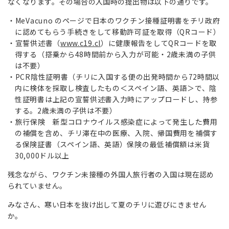
なくなります。その場合の入国時の提出物は以下の通りです。
MeVacuno のページで日本のワクチン接種証明書をチリ政府
に認めてもらう手続きをして移動許可証を取得（QRコード）
宣誓供述書（
www.c19.cl
）に健康報告をしてQRコードを取
得する（搭乗から48時間前から入力が可能・2歳未満の子供
は不要）
PCR陰性証明書（チリに入国する便の出発時間から72時間以
内に検体を採取し検査したもの＜スペイン語、英語＞で、陰
性証明書は上記の宣誓供述書入力時にアップロードし、持参
する。2歳未満の子供は不要）
旅行保険 新型コロナウイルス感染症によって発生した費用
の補償を含め、チリ滞在中の医療、入院、帰国費用を補償す
る保険証書（スペイン語、英語）保険の最低補償額は米貨
30,000ドル以上
残念ながら、ワクチン未接種の外国人旅行者の入国は現在認め
られていません。
みなさん、寒い日本を抜け出して夏のチリに遊びにきません
か。