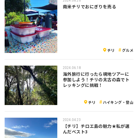
2024.08.26
南米チリでおにぎりを売る
チリ
グルメ
2024.06.18
海外旅行に行ったら現地ツアーに
参加しよう！チリの太古の森でト
レッキングに挑戦！
チリ
ハイキング・登山
2024.04.23
【チリ】チロエ島の魅力★私が選
んだベスト3