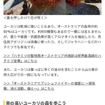
＜蓋を押しのけて花が咲く＞
ユーカリは乾燥に強いこともあり、オーストラリアの森林の約
80%はユーカリです。約900種類もあるので一概には言えません
が、香りや殺菌・抗菌効果が高くアロマオイルを抽出したり、先
住民アボリジニは消毒に使ったり、そしてジャラハニーなどのハ
チミツでも有名です。
＞＞『ハチミツの聖地西オーストラリア州南部は世界最高峰のハ
チミツ宝庫』はこちら
また、ユーカリは葉っぱに多くの油分を含むことから山火事の
燃え広がりの一因にもなっています。
＞＞『オーストラリアでブッシュファイヤーの被害に ～実体
験、消火活動、備え～』はこちら
背の高いユーカリの森を歩こう