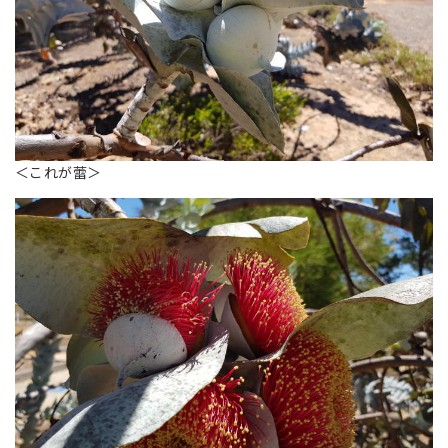
＜これが蕾＞