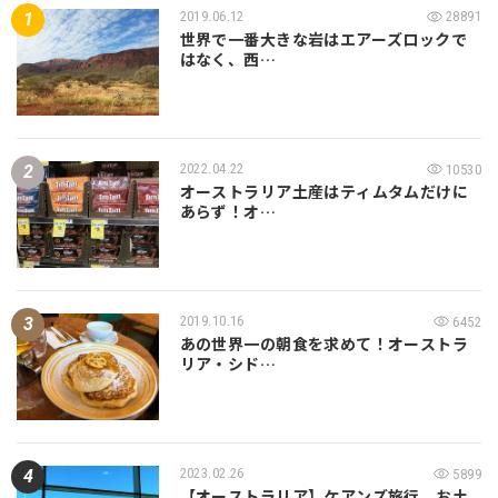
2019.06.12
28891
世界で一番大きな岩はエアーズロックで
はなく、西…
2022.04.22
10530
オーストラリア土産はティムタムだけに
あらず！オ…
2019.10.16
6452
あの世界一の朝食を求めて！オーストラ
リア・シド…
2023.02.26
5899
【オーストラリア】ケアンズ旅行、お土