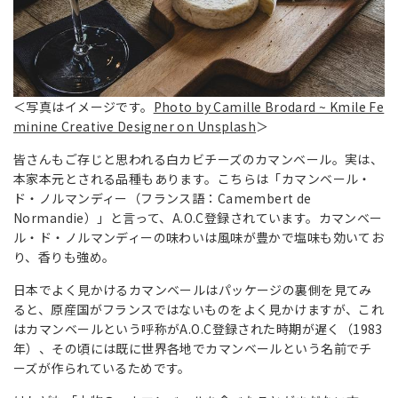
＜写真はイメージです。
Photo by Camille Brodard ~ Kmile Fe
minine Creative Designer on Unsplash
＞
皆さんもご存じと思われる白カビチーズのカマンベール。実は、
本家本元とされる品種もあります。こちらは「カマンベール・
ド・ノルマンディー（フランス語：Camembert de
Normandie）」と言って、A.O.C登録されています。カマンベー
ル・ド・ノルマンディーの味わいは風味が豊かで塩味も効いてお
り、香りも強め。
日本でよく見かけるカマンベールはパッケージの裏側を見てみ
ると、原産国がフランスではないものをよく見かけますが、これ
はカマンベールという呼称がA.O.C登録された時期が遅く（1983
年）、その頃には既に世界各地でカマンベールという名前でチ
ーズが作られているためです。