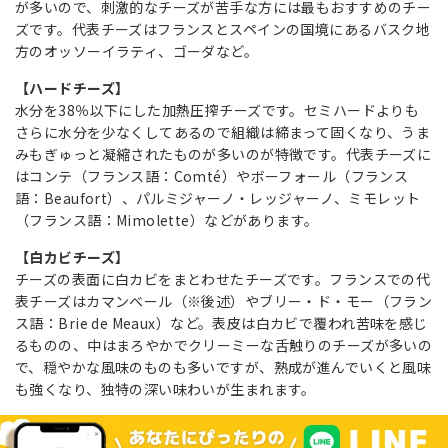
が多いので、刺激的なチーズが苦手な方には最もおすすめのチー
ズです。代表チーズはフランスとスペインの国境にあるバスク地
方のオッソーイラティ、ゴーダなど。
【ハードチーズ】
水分を38％以下にした加熱圧搾チーズです。セミハードよりも
さらに水分を少なくしてあるので組織は締まって固くなり、うま
みもぎゅっと凝縮されたものが多いのが特徴です。代表チーズに
はコンテ（フランス語：Comté）やボーフォール（フランス
語：Beaufort）、パルミジャーノ・レッジャーノ、ミモレット
（フランス語：Mimolette）などがあります。
【白カビチーズ】
チーズの表面に白カビをまとわせたチーズです。フランスでの代
表チーズはカマンベール（※後述）やブリー・ド・モー（フラン
ス語：Brie de Meaux）など。表皮は白カビで覆われ苦味を感じ
るものの、中はまろやかでクリーミーな舌触りのチーズが多いの
で、穏やかな風味のものも多いですが、熟成が進んでいくと風味
も強くなり、独特の深い味わいが生まれます。