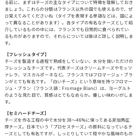
る前に、まずはチーズの主なタイプについて特徴を理解しておき
ましょう。これらの分類はフランス以外の国でも使えるので、ぜ
ひ覚えてみてくださいね（タイプを表現する単語などは、国によ
って異なることがあります）。各タイプの有名なチーズとして紹
介しているものの中には、フランスでも日常的に食べられてい
るものがありますので、それらについては後ほど詳しく説明しま
す。
【フレッシュタイプ】
チーズを製造する過程で熟成をしていない、水分を抜いただけの
フレッシュなチーズです。代表チーズはクリームチーズやモッツ
ァレラ、マスカルポーネなど。フランスではフロマージュ・ブラ
ンがとても有名です。「白いチーズ」という意味を持つフロマー
ジュ・ブラン（フランス語：Fromage Blanc）は、ヨーグルト
のような見た目で、質感はとてもなめらか。優しい味わいがしま
す。
【セミハードチーズ】
チーズを作る工程の中で水分を38～46%に保ってある非加熱圧
搾チーズ。日本でいう「プロセスチーズ」の原料になっているチ
ーズとしても有名ですが、しっとりしていて穏やかな風味のもの