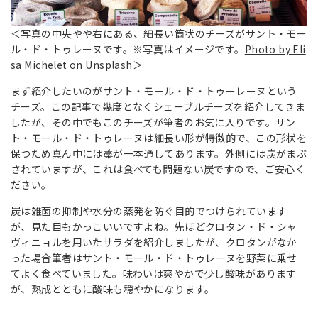
＜写真の中央やや右にある、細長い筒状のチーズがサント・モー
ル・ド・トゥレーヌです。※写真はイメージです。
Photo by Eli
sa Michelet on Unsplash
＞
まず紹介したいのがサント・モール・ド・トゥーレーヌという
チーズ。この記事で幾度となくシェーブルチーズを紹介してきま
したが、その中でもこのチーズが筆者のお気に入りです。サン
ト・モール・ド・トゥレーヌは細長い形が特徴的で、この形状を
保つため真ん中には藁が一本通してあります。外側には炭がまぶ
されていますが、これは食べても問題ない炭ですので、ご安心く
ださい。
炭は雑菌の抑制や水分の蒸発を防ぐ目的でつけられています
が、見た目もかっこいいですよね。先ほどクロタン・ド・シャ
ヴィニョルを用いたサラダを紹介しましたが、クロタンがなか
った場合筆者はサント・モール・ド・トゥレーヌを野菜に乗せ
てよく食べていました。味わいは爽やかで少し酸味があります
が、熟成とともに酸味も穏やかになります。