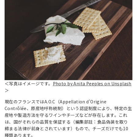
＜写真はイメージです。
Photo by Anita Peeples on Unsplash
＞
現在のフランスではA.O.C（Appellation d'Origine
Contrôlée、原産地呼称統制）という認証制度により、特定の生
産地や製造方法を守るワインやチーズなどが存在します。これ
は、国がそれらの品質を保証する（編集部註：食品偽装を取り
締まる法律が前身とされています）もので、チーズだけでも10
種類あります。