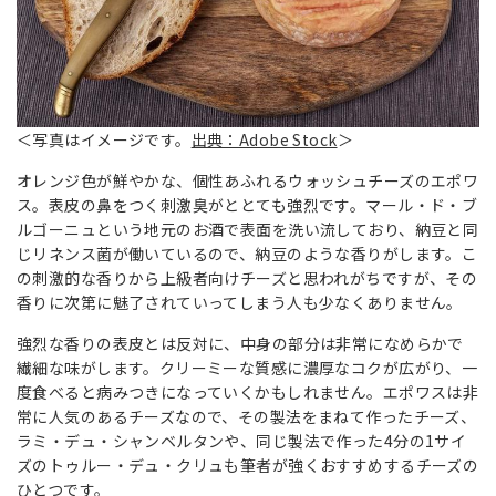
＜写真はイメージです。
出典：Adobe Stock
＞
オレンジ色が鮮やかな、個性あふれるウォッシュチーズのエポワ
ス。表皮の鼻をつく刺激臭がととても強烈です。マール・ド・ブ
ルゴーニュという地元のお酒で表面を洗い流しており、納豆と同
じリネンス菌が働いているので、納豆のような香りがします。こ
の刺激的な香りから上級者向けチーズと思われがちですが、その
香りに次第に魅了されていってしまう人も少なくありません。
強烈な香りの表皮とは反対に、中身の部分は非常になめらかで
繊細な味がします。クリーミーな質感に濃厚なコクが広がり、一
度食べると病みつきになっていくかもしれません。エポワスは非
常に人気のあるチーズなので、その製法をまねて作ったチーズ、
ラミ・デュ・シャンベルタンや、同じ製法で作った4分の1サイ
ズのトゥルー・デュ・クリュも筆者が強くおすすめするチーズの
ひとつです。