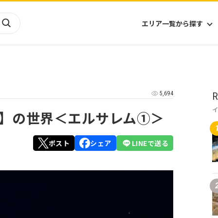
エリア一覧から探す
海外
山陰・山陽
ヨーロッパ
アフリカ
5,694
R
四国
アジア
ハワイ
九州
北米
ミクロネシア
】の世界＜エルサレム①＞
北陸
沖縄
中南米
オセアニア
中近東
南太平洋
ポスト
シェア
LINEで送る