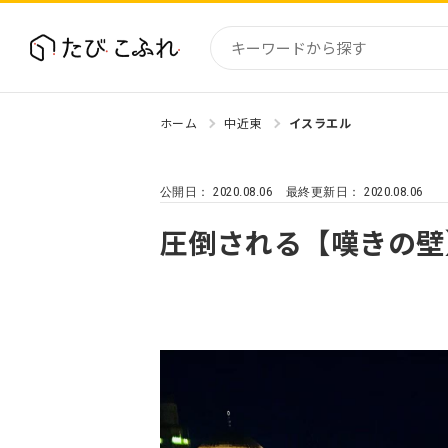
ホーム
中近東
イスラエル
国内
北海道
2020.08.06
2020.08.06
公開日：
最終更新日：
東北
関東
圧倒される【嘆きの壁
中部・
近畿