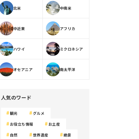
北米
中南米
中近東
アフリカ
ハワイ
ミクロネシア
オセアニア
南太平洋
人気のワード
観光
グルメ
お役立ち情報
お土産
自然
世界遺産
絶景