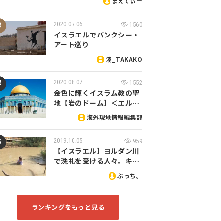
まえてぃー
2020.07.06
1560
イスラエルでバンクシー・
アート巡り
湊_TAKAKO
2020.08.07
1552
金色に輝くイスラム教の聖
地【岩のドーム】＜エル…
海外現地情報編集部
2019.10.05
959
【イスラエル】ヨルダン川
で洗礼を受ける人々。キ…
ぶっち。
ランキングをもっと見る