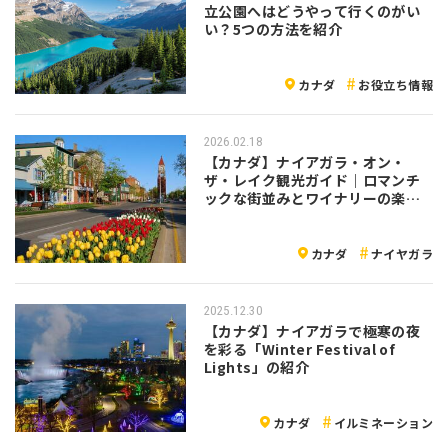
立公園へはどうやって行くのがい
い？5つの方法を紹介
カナダ
お役立ち情報
2026.02.18
【カナダ】ナイアガラ・オン・
ザ・レイク観光ガイド｜ロマンチ
ックな街並みとワイナリーの楽し
み方
カナダ
ナイヤガラ
2025.12.30
【カナダ】ナイアガラで極寒の夜
を彩る「Winter Festival of
Lights」の紹介
カナダ
イルミネーション