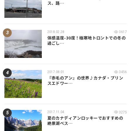
ス、路…
2018.02.28
3617
体感温度-30度！極寒地トロントでの冬の
過ごし…
2017.08.01
3456
『赤毛のアン』の世界♪カナダ・プリン
スエドワー…
2017.11.04
3275
夏のカナディアンロッキーでおすすめの
絶景湖ベス…