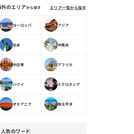
海外のエリア
から探す
エリア一覧から探す
ヨーロッパ
アジア
北米
中南米
中近東
アフリカ
ハワイ
ミクロネシア
オセアニア
南太平洋
人気のワード