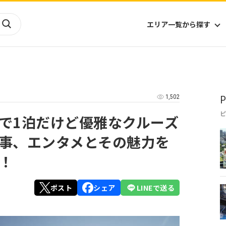
エリア一覧から探す
海外
山陰・山陽
ヨーロッパ
アフリカ
1,502
P
四国
アジア
ハワイ
九州
北米
ミクロネシア
で1泊だけど優雅なクルーズ
北陸
沖縄
中南米
オセアニア
事、エンタメとその魅力を
中近東
南太平洋
！
ポスト
シェア
LINEで送る