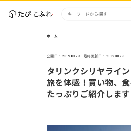
ホーム
国内
北海道
2019.08.29
2019.08.29
公開日：
最終更新日：
東北
関東
タリンクシリヤライン
中部・
旅を体感！買い物、食
近畿
たっぷりご紹介します