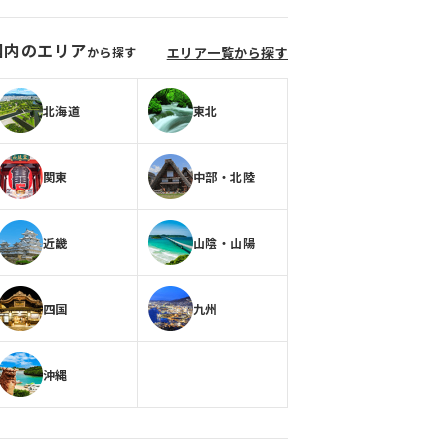
国内のエリア
から探す
エリア一覧から探す
北海道
東北
関東
中部・北陸
近畿
山陰・山陽
四国
九州
沖縄