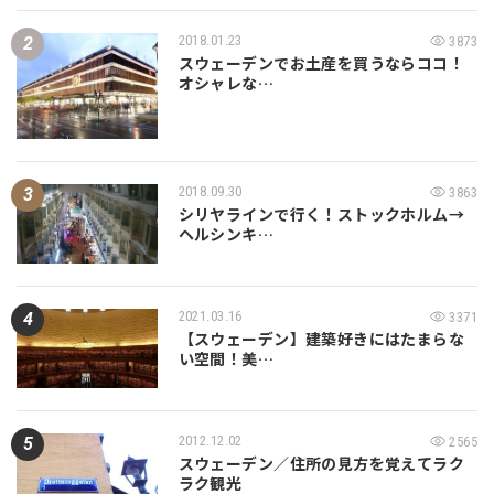
2018.01.23
3873
スウェーデンでお土産を買うならココ！
オシャレな…
2018.09.30
3863
シリヤラインで行く！ストックホルム→
ヘルシンキ…
2021.03.16
3371
【スウェーデン】建築好きにはたまらな
い空間！美…
2012.12.02
2565
スウェーデン／住所の見方を覚えてラク
ラク観光