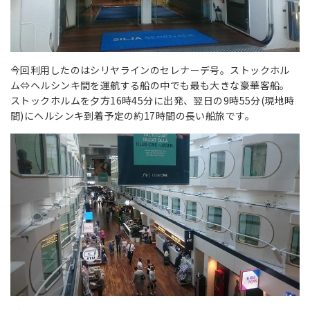
今回利用したのはシリヤラインのセレナーデ号。ストックホル
ム⇔ヘルシンキ間を運航する船の中でも最も大きな豪華客船。
ストックホルムを夕方16時45分に出発、翌日の9時55分(現地時
間)にヘルシンキ到着予定の約17時間の長い船旅です。