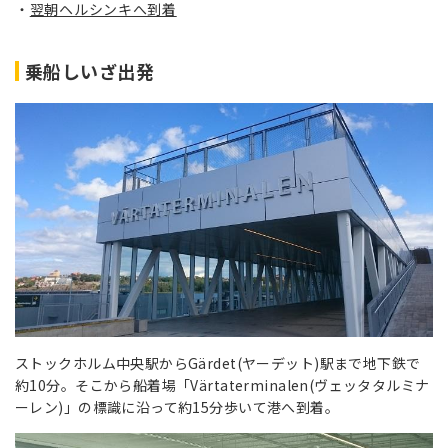
翌朝ヘルシンキへ到着
乗船しいざ出発
ストックホルム中央駅からGärdet(ヤーデット)駅まで地下鉄で
約10分。そこから船着場「Värtaterminalen(ヴェッタタルミナ
ーレン)」の標識に沿って約15分歩いて港へ到着。