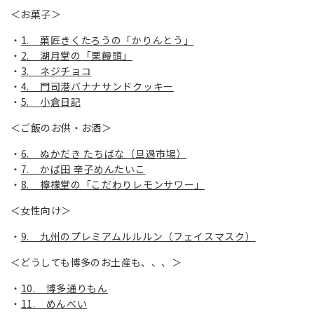
＜お菓子＞
1. 菓匠きくたろうの「かりんとう」
2. 湖月堂の「栗饅頭」
3. ネジチョコ
4. 門司港バナナサンドクッキー
5. 小倉日記
＜ご飯のお供・お酒＞
6. ぬかだき たちばな（旦過市場）
7. かば田 辛子めんたいこ
8. 檸檬堂の「こだわりレモンサワー」
＜女性向け＞
9. 九州のプレミアムルルルン（フェイスマスク）
＜どうしても博多のお土産も、、、＞
10. 博多通りもん
11. めんべい