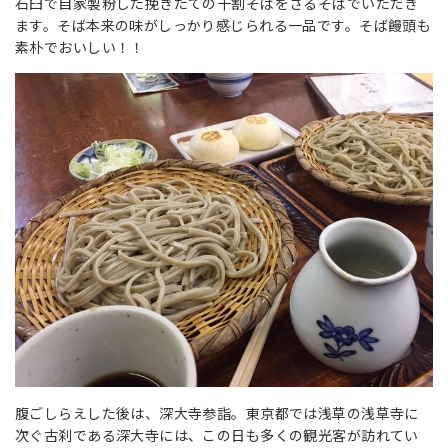
石臼で自家製粉した挽きたての十割そばをざるそばでいただき
ます。そば本来の味がしっかり感じられる一品です。そば饅頭も
素朴でおいしい！！
腹ごしらえした後は、深大寺参詣。東京都では浅草の浅草寺に
次ぐ古刹である深大寺には、この日も多くの観光客が訪れてい