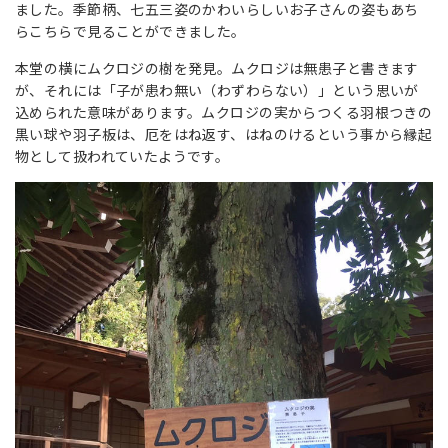
ました。季節柄、七五三姿のかわいらしいお子さんの姿もあち
らこちらで見ることができました。
本堂の横にムクロジの樹を発見。ムクロジは無患子と書きます
が、それには「子が患わ無い（わずわらない）」という思いが
込められた意味があります。ムクロジの実からつくる羽根つきの
黒い球や羽子板は、厄をはね返す、はねのけるという事から縁起
物として扱われていたようです。