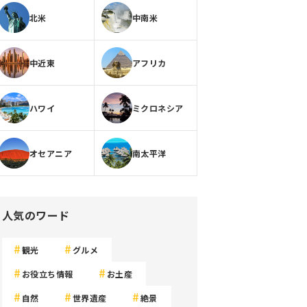
北米
中南米
中近東
アフリカ
ハワイ
ミクロネシア
オセアニア
南太平洋
人気のワード
観光
グルメ
お役立ち情報
お土産
自然
世界遺産
絶景