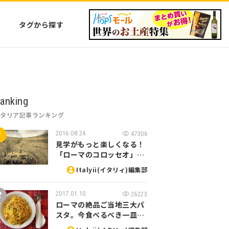
タグから探す
anking
イタリア記事ランキング
2016.08.24
47306
見学がもっと楽しくなる！
「ローマのコロッセオ」…
Italyii(イタリィ)編集部
2017.01.10
26223
ローマの絶品ご当地三大パ
スタ。今食べるべき一皿…