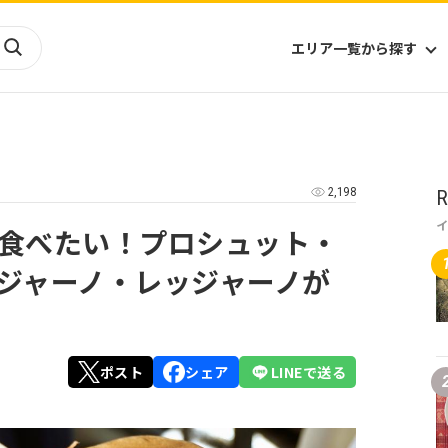
エリア一覧から探す
海外
山陰・山陽
ヨーロッパ
アフリカ
2,198
R
四国
アジア
ハワイ
九州
北米
ミクロネシア
食べたい！プロシュット・
北陸
沖縄
中南米
オセアニア
ジャーノ・レッジャーノが
中近東
南太平洋
ポスト
シェア
LINEで送る