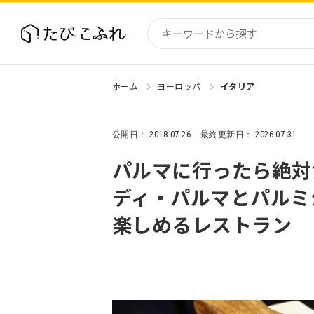
ホーム
ヨーロッパ
イタリア
国内
北海道
2018.07.26
2026.07.31
公開日：
最終更新日：
東北
関東
パルマに行ったら絶対
中部・
ディ・パルマとパルミ
近畿
楽しめるレストラン