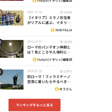
Italyii(イタリィ)編集部
2023.12.16
23856
【イタリア】ミラノ在住者
がリアルに選ぶ、イタリ…
YUKITALIA
2015.07.27
23550
ローマのパンテオン神殿と
は？見どころや入場料に…
Italyii(イタリィ)編集部
2019.07.20
22813
初ローマ！フィウミチーノ
空港に着いたらやるべき…
ゆうさん
ランキングをもっと見る