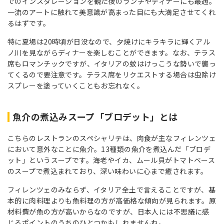
でのインスタレーションを観た後のランチやディナーにも最適。
一流のアートに触れて美意識が高まった目にも大満足させてくれ
るはずです。
特に夏場は20時頃が日没なので、夕焼けにキラキラに輝くアル
ノ川を見ながらディナーを楽しむことができます。なお、テラス
席もロマンチックですが、イタリアの蚊はけっこうな勢いで襲っ
てくるので要注意です。テラス席をリクエストする場合は虫除け
スプレーを塗っていくこともお忘れなく。
魚介の煮込みスープ「ブロデット」とは
こちらのレストランのスペシャリテは、肉食が主なフィレンツェ
において意外なことに魚介。13種類の魚介を煮込んだ「ブロデ
ット」というスープです。海老やイカ、ムール貝がトマトベース
のスープで煮込まれており、深い味わいに心まで癒されます。
フィレンツェのみならず、イタリア全土で言えることですが、基
本的に肉料理よりも魚料理の方が高価格な傾向が見られます。原
材料費が魚の方が高いからなのですが、日本人には不思議に感
じるポイントのうちのひとつかもしれませんね。