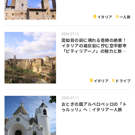
イタリア
一人旅
2026.07.12
突如目の前に現れる奇跡の絶景！
イタリアの凝灰岩に佇む空中都市
「ピティリアーノ」の魅力と旅の
注意点
イタリア
ドライブ
2026.07.11
おとぎの国アルベロベッロの「ト
ゥルッリ」へ｜イタリア一人旅