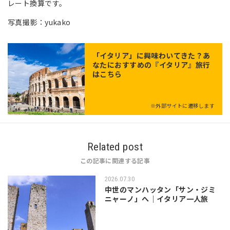
レート換算です。
写真撮影：yukako
「
イタリア
」に興味わいてきた？あ
なたにおすすめの『イタリア』旅行
はこちら
※外部サイトに遷移します
Related post
この記事に関連する記事
2026.07.30
中世のマンハッタン「サン・ジミ
ニャーノ」へ｜イタリア一人旅