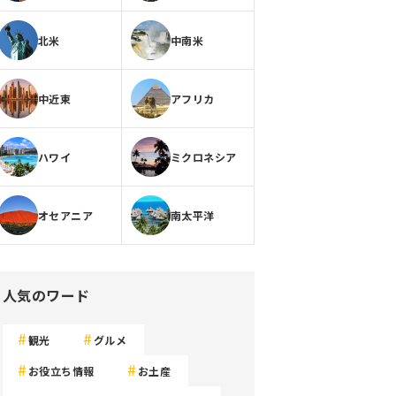
北米
中南米
中近東
アフリカ
ハワイ
ミクロネシア
オセアニア
南太平洋
人気のワード
観光
グルメ
お役立ち情報
お土産