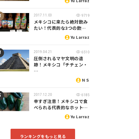
Yu Larraz
2017.11.03
9719
メキシコに来たら絶対飲み
たい！代表的な3つの飲…
Yu Larraz
2019.04.21
6510
圧倒されるマヤ文明の遺
跡！メキシコ「チチェン・
…
ＮＳ
2017.12.20
6185
辛すぎ注意！メキシコで食
べられる代表的なホット…
Yu Larraz
ランキングをもっと見る