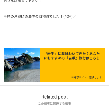
皆さん頑張って下さい！
今時の洋野町の海岸の風物詩でした！(^O^)／
「
岩手
」に興味わいてきた？あなた
におすすめの『岩手』旅行はこちら
※外部サイトに遷移します
Related post
この記事に関連する記事