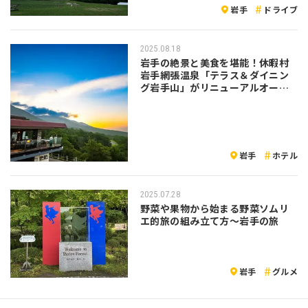
岩手
ドライブ
2025.08.18
岩手の絶景と美食を堪能！休暇村
岩手網張温泉「テラス＆ダイニン
グ岩手山」がリニューアルオープ
ン
岩手
ホテル
2025.07.28
野菜や果物から始まる野菜ソムリ
エ的旅の組み立て方～岩手の旅
岩手
グルメ