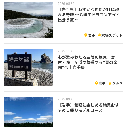
2026.05.26
【岩手県】わずかな期間だけに現
れる奇跡 ～八幡平ドラゴンアイと
出会う旅～
岩手
穴場スポット
2025.11.30
心が澄みわたる三陸の絶景。宮
古・浄土ヶ浜で体感する"青の楽
園"へ｜岩手県
岩手
グルメ
2025.09.20
【岩手】気軽に楽しめる絶景おす
すめ日帰りモデルコース