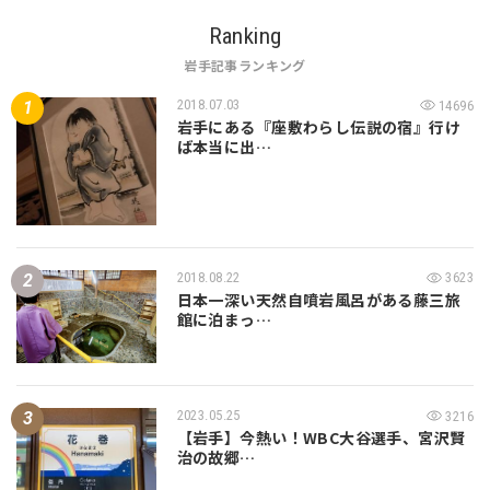
Ranking
岩手記事ランキング
2018.07.03
14696
岩手にある『座敷わらし伝説の宿』行け
ば本当に出…
2018.08.22
3623
日本一深い天然自噴岩風呂がある藤三旅
館に泊まっ…
2023.05.25
3216
【岩手】今熱い！WBC大谷選手、宮沢賢
治の故郷…