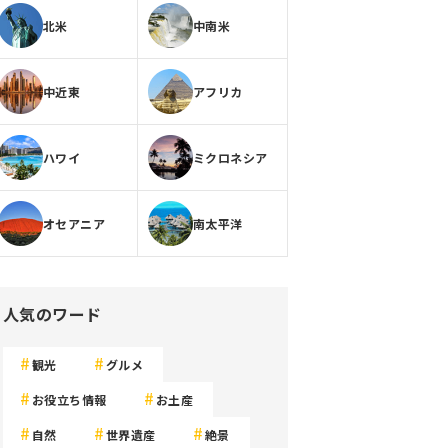
北米
中南米
中近東
アフリカ
ハワイ
ミクロネシア
オセアニア
南太平洋
人気のワード
観光
グルメ
お役立ち情報
お土産
自然
世界遺産
絶景