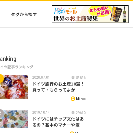
タグから探す
anking
ドイツ記事ランキング
2020.07.01
53826
ドイツ旅行のお土産10選！
買って・もらってよか…
Miho
2019.10.14
29610
ドイツにはチップ文化はあ
るの？基本のマナーや渡…