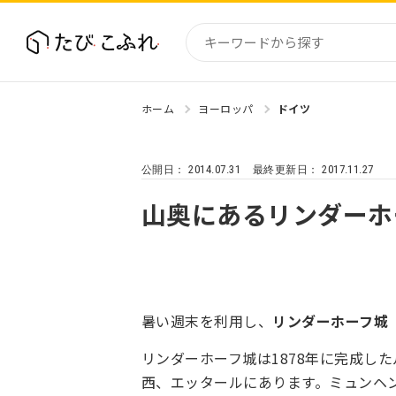
ホーム
ヨーロッパ
ドイツ
国内
北海道
2014.07.31
2017.11.27
公開日：
最終更新日：
東北
関東
山奥にあるリンダーホ
中部・
近畿
暑い週末を利用し、
リンダーホーフ城
リンダーホーフ城は1878年に完成し
西、エッタールにあります。ミュンヘ