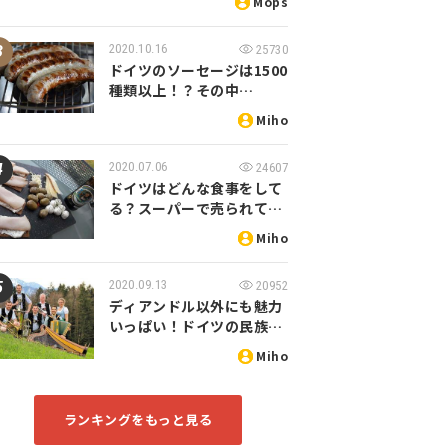
Mops
2020.10.16
25730
ドイツのソーセージは1500
種類以上！？その中…
Miho
2020.07.06
24607
ドイツはどんな食事をして
る？スーパーで売られて…
Miho
2020.09.13
20952
ディアンドル以外にも魅力
いっぱい！ドイツの民族…
Miho
ランキングをもっと見る