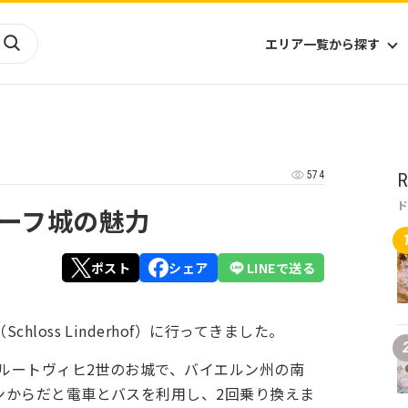
エリア一覧から探す
海外
山陰・山陽
ヨーロッパ
アフリカ
574
R
四国
アジア
ハワイ
九州
北米
ミクロネシア
ーフ城の魅力
北陸
沖縄
中南米
オセアニア
中近東
南太平洋
ポスト
シェア
LINEで送る
（Schloss Linderhof）に行ってきました。
たルートヴィヒ2世のお城で、バイエルン州の南
ンからだと電車とバスを利用し、2回乗り換えま