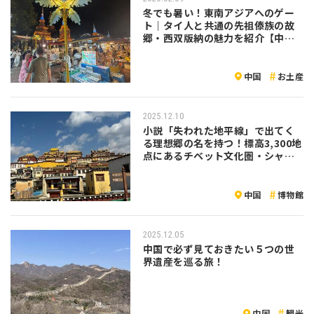
冬でも暑い！東南アジアへのゲー
ト｜タイ人と共通の先祖傣族の故
郷・西双版納の魅力を紹介【中
国】
中国
お土産
2025.12.10
小説「失われた地平線」で出てく
る理想郷の名を持つ！標高3,300地
点にあるチベット文化圏・シャン
グリラ（香格里拉）の魅力を紹介
中国
博物館
2025.12.05
中国で必ず見ておきたい５つの世
界遺産を巡る旅！
中国
観光