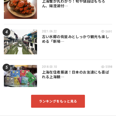
上海蟹が丸わかり！旬や値段はもちろ
ん、陽澄湖付…
2021.06.22
5691
古い水郷の街並みとしっかり観光も楽し
める「新場…
2018.03.10
5598
上海在住者厳選！日本のお友達にも喜ば
れる上海観…
ランキングをもっと見る