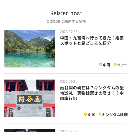
Related post
この記事に関連する記事
2026.07.28
中国・九寨溝へ行ってきた！絶景
スポットと見どころを紹介
中国
ツアー
2026.06.25
函谷関の現在は？キングダムの聖
地巡礼。実物は驚きの高さ！？中
国旅行記
中国
キングダム映画
2026.02.09