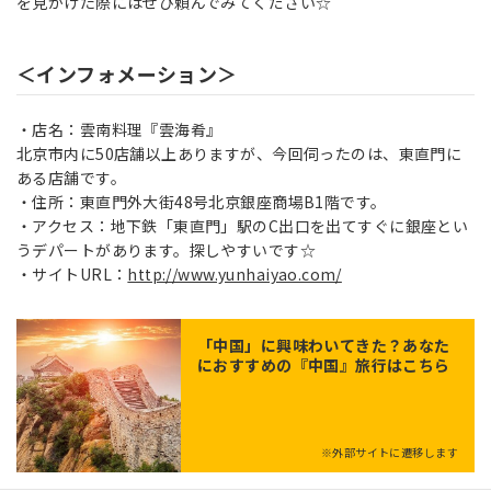
を見かけた際にはぜひ頼んでみてください☆
＜インフォメーション＞
・店名：雲南料理『雲海肴』
北京市内に50店舗以上ありますが、今回伺ったのは、東直門に
ある店舗です。
・住所：東直門外大街48号北京銀座商場B1階です。
・アクセス：地下鉄「東直門」駅のC出口を出てすぐに銀座とい
うデパートがあります。探しやすいです☆
・サイトURL：
http://www.yunhaiyao.com/
「
中国
」に興味わいてきた？あなた
におすすめの『中国』旅行はこちら
※外部サイトに遷移します