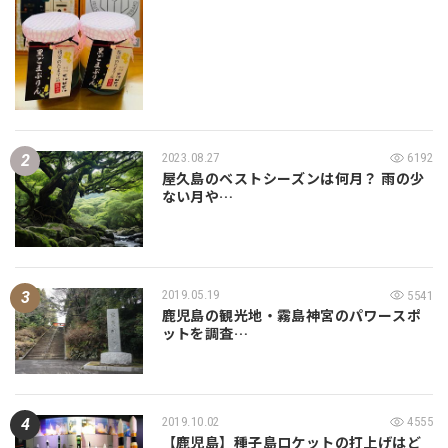
2023.08.27
6192
屋久島のベストシーズンは何月？ 雨の少
ない月や…
2019.05.19
5541
鹿児島の観光地・霧島神宮のパワースポ
ットを調査…
2019.10.02
4555
【鹿児島】種子島ロケットの打上げはど