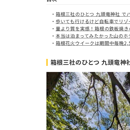
箱根三社のひとつ 九頭竜神社 で
歩いても行けるけど自転車でリゾ
量より質を実感！箱根の鉄板焼き
本当は泊まってみたかった山のホ
箱根花火ウイークは期間中毎晩2,
箱根三社のひとつ 九頭竜神