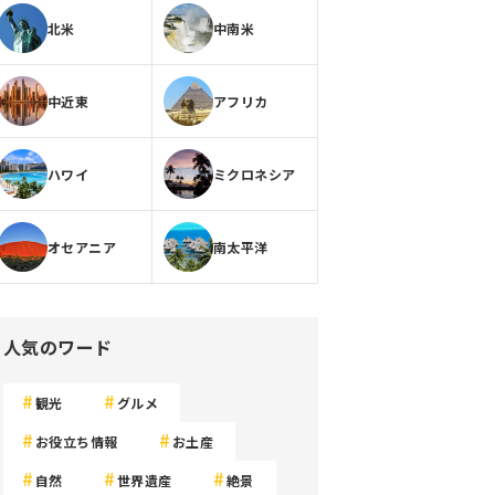
北米
中南米
中近東
アフリカ
ハワイ
ミクロネシア
オセアニア
南太平洋
人気のワード
観光
グルメ
お役立ち情報
お土産
自然
世界遺産
絶景