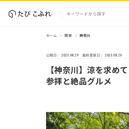
ホーム
関東
神奈川
国内
北海道
2023.08.29
2023.08.29
公開日：
最終更新日：
東北
関東
【神奈川】涼を求めて
中部・
参拝と絶品グルメ
近畿