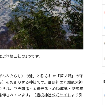
並ぶ箱根三社の1つです。
げんみたらし）の池」と称された「芦ノ湖」の守
み）をお祀りする神社です。御祭神の九頭龍大神
められ、商売繁盛・金運守護・心願成就・良縁成
信仰されています。（
箱根神社公式サイト
より引