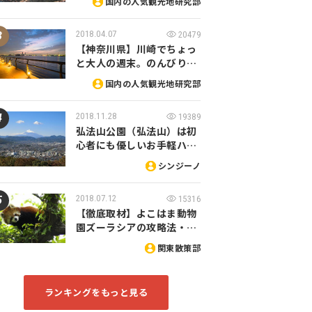
国内の人気観光地研究部
2018.04.07
20479
【神奈川県】川崎でちょっ
と大人の週末。のんびり…
国内の人気観光地研究部
2018.11.28
19389
弘法山公園（弘法山）は初
心者にも優しいお手軽ハ…
シンジーノ
2018.07.12
15316
【徹底取材】よこはま動物
園ズーラシアの攻略法・…
関東散策部
ランキングをもっと見る