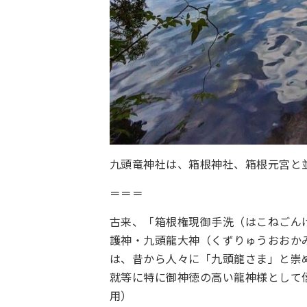
九頭竜神社は、箱根神社、箱根元宮と
＝＝＝
古来、「箱根権現御手洗（はこねごん
護神・九頭龍大神（くずりゅうおおか
は、昔から人々に「九頭龍さま」と崇
就等に特に御神徳の高い龍神様として
用）