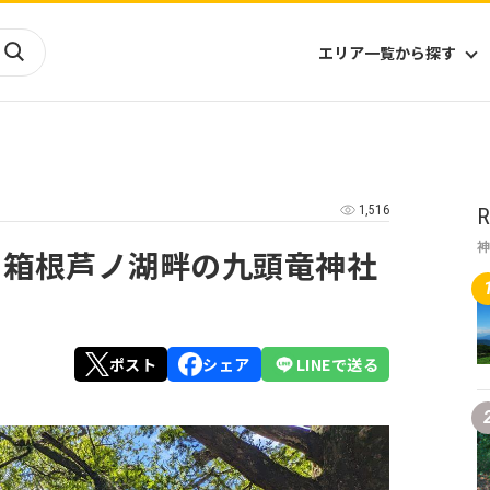
エリア一覧から探す
海外
山陰・山陽
ヨーロッパ
アフリカ
1,516
R
四国
アジア
ハワイ
九州
北米
ミクロネシア
 箱根芦ノ湖畔の九頭竜神社
北陸
沖縄
中南米
オセアニア
中近東
南太平洋
ポスト
シェア
LINEで送る