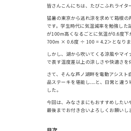
皆さんこんにちは、たびこふれライタ
猛暑の東京から逃れ涼を求めて箱根の芦
です。学生時代に気温減率を勉強した
が100m高くなるごとに気温が0.6
700m × 0.6度 ÷ 100 = 4.2＞となり
しかし、湖から吹いてくる涼風やマイ
で表す温度差以上の涼しさや快適さを
さて、そんな芦ノ湖畔を電動アシスト
品ステーキを堪能し....と、日常と
した。
今回は、みなさまにもおすすめしたい
最後までお付き合いよろしくお願いし
目次