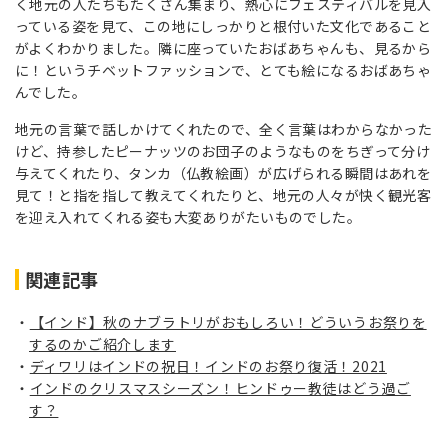
く地元の人たちもたくさん集まり、熱心にフェスティバルを見入
っている姿を見て、この地にしっかりと根付いた文化であること
がよくわかりました。隣に座っていたおばあちゃんも、見るから
に！というチベットファッションで、とても絵になるおばあちゃ
んでした。
地元の言葉で話しかけてくれたので、全く言葉はわからなかった
けど、持参したピーナッツのお団子のようなものをちぎって分け
与えてくれたり、タンカ（仏教絵画）が広げられる瞬間はあれを
見て！と指を指して教えてくれたりと、地元の人々が快く観光客
を迎え入れてくれる姿も大変ありがたいものでした。
関連記事
【インド】秋のナブラトリがおもしろい！どういうお祭りを
するのかご紹介します
ディワリはインドの祝日！インドのお祭り復活！2021
インドのクリスマスシーズン！ヒンドゥー教徒はどう過ご
す？