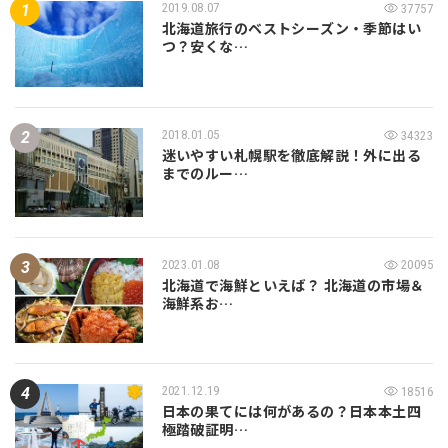
2019.08.07
37757
北海道旅行のベストシーズン・季節はい
つ？安くな…
2018.01.05
34323
迷いやすい札幌駅を徹底解説！外に出る
までのルー…
2023.01.08
20095
北海道で海鮮といえば？ 北海道の市場＆
海鮮系お…
2021.12.19
18516
日本の果てには何があるの？日本本土四
極踏破証明…