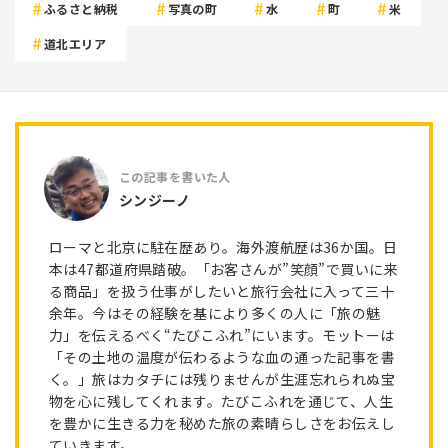
ふるさと納税
写真の町
水
町
米
道北エリア
シンジーノ
ローマと北京に駐在歴あり。海外渡航歴は36か国。日
本は47都道府県踏破。「お客さんが”笑顔”で買いに来
る商品」を扱う仕事がしたいと旅行会社に入って三十
余年。今はその経験を基により多くの人に「旅の魅
力」を伝えるべく“たびこふれ”にいます。モットーは
「その土地の温度が伝わるような血の通った記事を書
く。」旅はカタチには残りませんが生涯忘れられぬ宝
物を心に残してくれます。たびこふれを通じて、人生
を豊かに生きる力を秘めた旅の素晴らしさをお伝えし
ていきます。