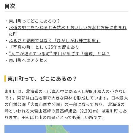
目次
東川町ってどこにあるの？
水道の蛇口をひねると天然水！おいしいお水とお米に恵まれ
た町
ふるさと納税ではなく「ひがしかわ株主制度」
「写真の町」として35年の歴史あり
"人口が増えている町" 東川がめざす「適疎」とは？
東川町へのアクセス
東川町って、どこにあるの？
東川町は、北海道のほぼ真ん中にある人口約8,400人の小さな町
です。東部は山岳地帯で大きな森林を形成しています。日本最大
の自然公園「大雪山国立公園」の一部になっており、 北海道の
峰といわれる大雪山連峰の最高峰旭岳（2,291m）は東川町にあ
ります。田んぼと山の風景がとっても美しい所です。