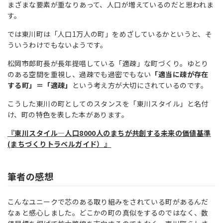
まざまな要素が重なりあって、人口が増えているのだと思われま
す。
では東川町は「人口1万人の町」をめざしているかというと、そ
ういうわけでもないようです。
松岡市郎町長が長年提唱している「適疎」な町づくり。ゆとり
のある空間を重視し、過疎でも過密でもない
「適当に疎が存在
する町」＝「適疎」
という考え方が大切にされているのです。
こうした東川の町としてのスタンスを「東川スタイル」と名付
け、町の特色を表した本があります。
『東川スタイル―人口8000人のまちが共創する未来の価値基準
(まちづくりトラベルガイド）』
筆者の感想
こんなユニークで芯のある取り組みをされている町があるんだ
なぁと感心しました。どこかの町の真似をするのではなく、数