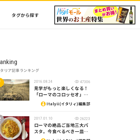
タグから探す
anking
イタリア記事ランキング
2016.08.24
47306
見学がもっと楽しくなる！
「ローマのコロッセオ」…
Italyii(イタリィ)編集部
2017.01.10
26223
ローマの絶品ご当地三大パ
スタ。今食べるべき一皿…