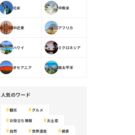
北米
中南米
中近東
アフリカ
ハワイ
ミクロネシア
オセアニア
南太平洋
人気のワード
観光
グルメ
お役立ち情報
お土産
自然
世界遺産
絶景