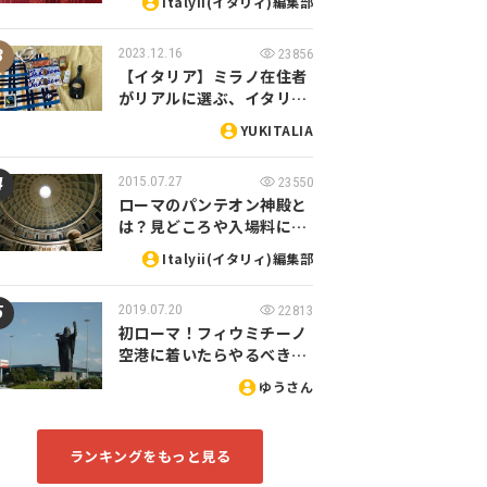
Italyii(イタリィ)編集部
2023.12.16
23856
【イタリア】ミラノ在住者
がリアルに選ぶ、イタリ…
YUKITALIA
2015.07.27
23550
ローマのパンテオン神殿と
は？見どころや入場料に…
Italyii(イタリィ)編集部
2019.07.20
22813
初ローマ！フィウミチーノ
空港に着いたらやるべき…
ゆうさん
ランキングをもっと見る