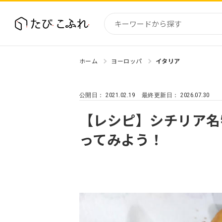
ホーム
ヨーロッパ
イタリア
国内
北海道
2021.02.19
2026.07.30
公開日：
最終更新日：
東北
関東
【レシピ】シチリア名
中部・
ってみよう！
近畿