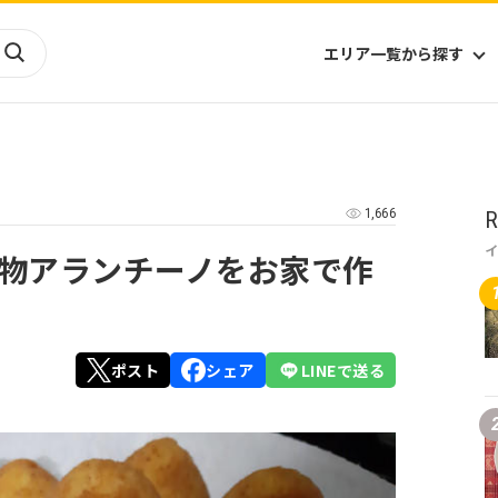
エリア一覧から探す
海外
山陰・山陽
ヨーロッパ
アフリカ
1,666
R
四国
アジア
ハワイ
九州
北米
ミクロネシア
物アランチーノをお家で作
北陸
沖縄
中南米
オセアニア
中近東
南太平洋
ポスト
シェア
LINEで送る