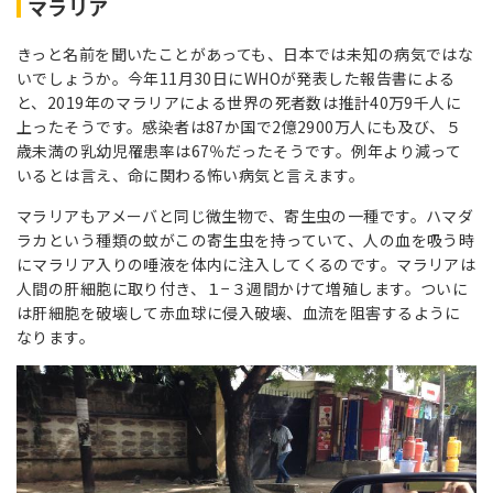
マラリア
きっと名前を聞いたことがあっても、日本では未知の病気ではな
いでしょうか。今年11月30日にWHOが発表した報告書による
と、2019年のマラリアによる世界の死者数は推計40万9千人に
上ったそうです。感染者は87か国で2億2900万人にも及び、５
歳未満の乳幼児罹患率は67％だったそうです。例年より減って
いるとは言え、命に関わる怖い病気と言えます。
マラリアもアメーバと同じ微生物で、寄生虫の一種です。ハマダ
ラカという種類の蚊がこの寄生虫を持っていて、人の血を吸う時
にマラリア入りの唾液を体内に注入してくるのです。マラリアは
人間の肝細胞に取り付き、１−３週間かけて増殖します。ついに
は肝細胞を破壊して赤血球に侵入破壊、血流を阻害するように
なります。