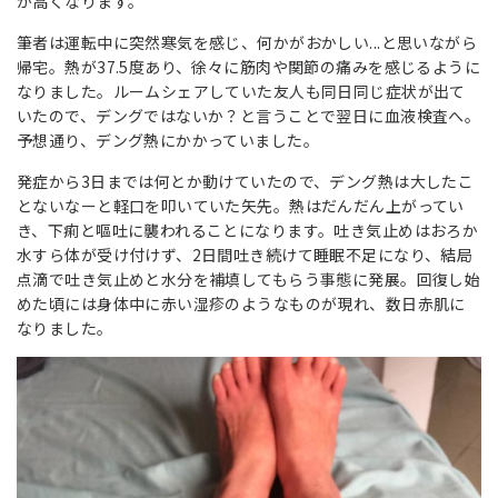
が高くなります。
筆者は運転中に突然寒気を感じ、何かがおかしい...と思いながら
帰宅。熱が37.5度あり、徐々に筋肉や関節の痛みを感じるように
なりました。ルームシェアしていた友人も同日同じ症状が出て
いたので、デングではないか？と言うことで翌日に血液検査へ。
予想通り、デング熱にかかっていました。
発症から3日までは何とか動けていたので、デング熱は大したこ
とないなーと軽口を叩いていた矢先。熱はだんだん上がってい
き、下痢と嘔吐に襲われることになります。吐き気止めはおろか
水すら体が受け付けず、2日間吐き続けて睡眠不足になり、結局
点滴で吐き気止めと水分を補填してもらう事態に発展。回復し始
めた頃には身体中に赤い湿疹のようなものが現れ、数日赤肌に
なりました。