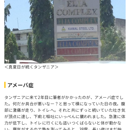
＜真夏日が続くタンザニア＞
アメーバ症
タンザニアに来て2年目に筆者がかかったのが、アメーバ症でし
た。何だか具合が悪いなー？と思って横になっていた日の夜。腹
部に激痛が走り、トイレへ。それと共にずっと続いていた吐き気
が頂点に達し、下痢と嘔吐にいっぺんに襲われました。急激に体
力が低下し、トイレに行くにも這いつくばらないと体が動かな
い。寒気がするので熱を測ってみると、38度。長い夜はまだ始