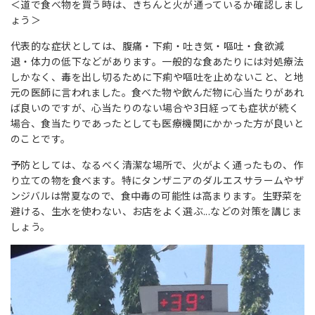
＜道で食べ物を買う時は、きちんと火が通っているか確認しまし
ょう＞
代表的な症状としては、腹痛・下痢・吐き気・嘔吐・食欲減
退・体力の低下などがあります。一般的な食あたりには対処療法
しかなく、毒を出し切るために下痢や嘔吐を止めないこと、と地
元の医師に言われました。食べた物や飲んだ物に心当たりがあれ
ば良いのですが、心当たりのない場合や3日経っても症状が続く
場合、食当たりであったとしても医療機関にかかった方が良いと
のことです。
予防としては、なるべく清潔な場所で、火がよく通ったもの、作
り立ての物を食べます。特にタンザニアのダルエスサラームやザ
ンジバルは常夏なので、食中毒の可能性は高まります。生野菜を
避ける、生水を使わない、お店をよく選ぶ...などの対策を講じま
しょう。