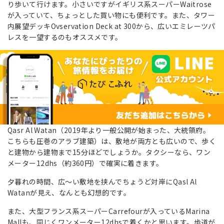
り歩いて行けます。小さいですがイギリス系スーパーWaitrose
が入っていて、ちょっとした買い物にも便利です。また、タワー
内展望デッキOvservation Deck at 300から、広いエミレーツパ
レスを一望するのもオススメです。
Qasr Al Watan（2019年より一般公開が始まった、大統領府。
こちらも圧巻のアラブ建築）は、敷地が両方とも広いので、歩く
と建物から建物まで15分ほどでしょうか。タクシーなら、ワン
メーター12dhs（約360円）で確実に着きます。
夕暮れの時間、広〜い敷地を挟んでちょうど対岸にQasl Al
Watanが見え、なんとも幻想的です。
また、大型フランス系スーパーCarrefourが入っているMarina
Mallも、同じくワンメーター12dhsで着くかと思います。歩道が