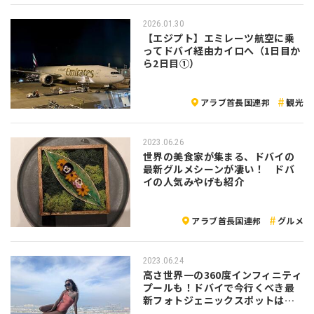
2026.01.30
【エジプト】エミレーツ航空に乗
ってドバイ経由カイロへ（1日目か
ら2日目①）
アラブ首長国連邦
観光
2023.06.26
世界の美食家が集まる、ドバイの
最新グルメシーンが凄い！ ドバ
イの人気みやげも紹介
アラブ首長国連邦
グルメ
2023.06.24
高さ世界一の360度インフィニティ
プールも！ドバイで今行くべき最
新フォトジェニックスポットはコ
コ！