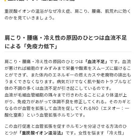
重炭酸イオンの温浴がなぜ冷え症、肩こり、腰痛、肌荒れに効く
のかを見ていきましょう。
肩こり・腰痛・冷え性の原因のひとつは血流不足
による「免疫力低下」
肩こり・腰痛・冷え性の原因のひとつは
「血流不足」
です。血流
が悪ければ細胞のすみずみまで栄養や酸素をスムーズに届けるこ
とができず、また体内のエネルギーの燃えカスや老廃物の排出も
うまくできなくなります。病気だけでなく肌や髪のトラブルなど
体の不調の多くは血流不足が引き起こしているのです。
血液が毛細血管細胞の隅々まで行きわたることにより体温が上
がり、免疫力があがって体調不良を修正してくれる。そのカギと
なるのが血管を拡張して血流を促してくれるNO（エヌオー：一
酸化窒素）という血管拡張ホルモンです。
この血行促進と血管拡張を促すホルモンを分泌させる方法のひ
とつが
「重炭酸イオン温浴法」
です。女性を悩ます「冷え性」