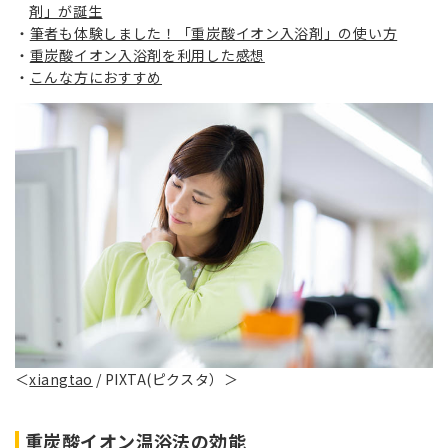
剤」が誕生
筆者も体験しました！「重炭酸イオン入浴剤」の使い方
重炭酸イオン入浴剤を利用した感想
こんな方におすすめ
＜
xiangtao
/ PIXTA(ピクスタ）＞
重炭酸イオン温浴法の効能