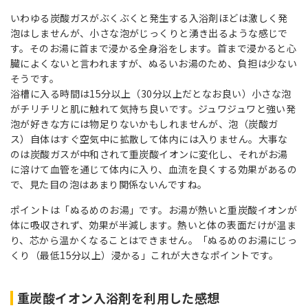
いわゆる炭酸ガスがぶくぶくと発生する入浴剤ほどは激しく発
泡はしませんが、小さな泡がじっくりと湧き出るような感じで
す。そのお湯に首まで浸かる全身浴をします。首まで浸かると心
臓によくないと言われますが、ぬるいお湯のため、負担は少ない
そうです。
浴槽に入る時間は15分以上（30分以上だとなお良い）小さな泡
がチリチリと肌に触れて気持ち良いです。ジュワジュワと強い発
泡が好きな方には物足りないかもしれませんが、泡（炭酸ガ
ス）自体はすぐ空気中に拡散して体内には入りません。大事な
のは炭酸ガスが中和されて重炭酸イオンに変化し、それがお湯
に溶けて血管を通じて体内に入り、血流を良くする効果があるの
で、見た目の泡はあまり関係ないんですね。
ポイントは「ぬるめのお湯」です。お湯が熱いと重炭酸イオンが
体に吸収されず、効果が半減します。熱いと体の表面だけが温ま
り、芯から温かくなることはできません。「ぬるめのお湯にじっ
くり（最低15分以上）浸かる」これが大きなポイントです。
重炭酸イオン入浴剤を利用した感想