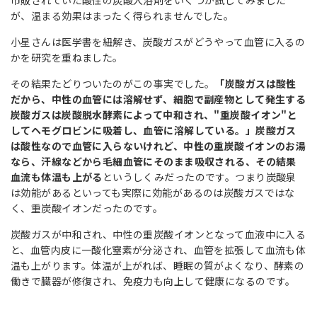
市販されていた酸性の炭酸入浴剤をいくつか試してみました
が、温まる効果はまったく得られませんでした。
小星さんは医学書を紐解き、炭酸ガスがどうやって血管に入るの
かを研究を重ねました。
その結果たどりついたのがこの事実でした。
「炭酸ガスは酸性
だから、中性の血管には溶解せず、細胞で副産物として発生する
炭酸ガスは炭酸脱水酵素によって中和され、"重炭酸イオン"と
してヘモグロビンに吸着し、血管に溶解している。」炭酸ガス
は酸性なので血管に入らないけれど、中性の重炭酸イオンのお湯
なら、汗線などから毛細血管にそのまま吸収される、その結果
血流も体温も上がる
というしくみだったのです。つまり炭酸泉
は効能があるといっても実際に効能があるのは炭酸ガスではな
く、重炭酸イオンだったのです。
炭酸ガスが中和され、中性の重炭酸イオンとなって血液中に入る
と、血管内皮に一酸化窒素が分泌され、血管を拡張して血流も体
温も上がります。体温が上がれば、睡眠の質がよくなり、酵素の
働きで臓器が修復され、免疫力も向上して健康になるのです。