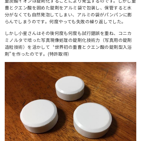
重炭酸イオンは錠剤化することにより発生するのです。しかし重
曹とクエン酸を固めた錠剤をアルミ袋で包装し、保管すると水
分がなくても自然発泡してしまい、アルミの袋がパンパンに膨
らんでしまうのです。何度やっても失敗の繰り返しでした。
しかし小星さんはその後何度も何度も試行錯誤を重ね、コニカ
ミノルタで培った写真現像処理の錠剤化技術力（写真用の錠剤
造粒技術）を活かして〝世界初の重曹とクエン酸の錠剤型入浴
剤"を作ったのです。(特許取得）