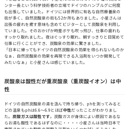
ンター長という科学技術者の立場でドイツのハンブルグに何度
も出張していました。ドイツには世界的に有名な自然療養泉の
街が多く、自然炭酸泉の街も52か所もありました。小星さんは
出張の疲れを癒す意味も含めてビジターとして炭酸泉を利用し
ていました。そのおかげか時差ボケも吹っ飛び、仕事の疲れも
すっかり取れました。夜はぐっすり眠れ、朝すっきりと目覚めて
仕事に行くことができ、炭酸泉の効果に驚きました。
「日本に帰ってもドイツの自然炭酸泉の効果を得られないものか
なぁ、自然炭酸泉の効果を再現できる入浴剤をいつか開発して
みたいなぁ」と小星さんは感じていました。
炭酸泉は酸性だが重炭酸泉（重炭酸イオン）は中
性
ドイツの自然炭酸泉の湯を汲んで持ち帰り、phを測ってみると
どの温泉もphは6.6～6.9とほぼ
中性
だったことがわかりまし
た。
炭酸ガスは酸性です
。炭酸ガスが身体によい原因であるな
らお湯も酸性であるはずなのに・・・・小星さんは当時日本で