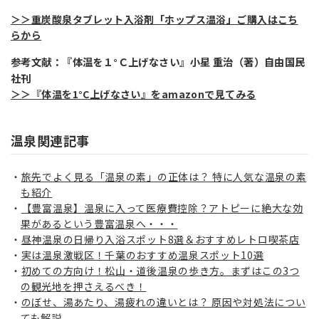
＞＞重炭酸泉タブレット入浴剤「ホップス温浴」ご購入はこち
らから
参考文献：『体温を１°Ｃ上げなさい』小星 重治（著）自由国民
社刊
＞＞『体温を1°C上げなさい』をamazonで見てみる
温泉関連記事
旅先でよく見る「温泉の素」の正体は？ 特に人気な温泉の素
も紹介
【豊富温泉】温泉に入って医療費控除？アトピーに絶大な効
果があるという豊富温泉へ・・・
昼神温泉の日帰り入浴スポット8選＆おすすめレトロ喫茶店
実は温泉激戦区！千葉のおすすめ温泉スポット10選
初めての方向け！松山・道後温泉の歩き方。まずはこの3つ
の観光地を押さえるべき！
のぼせ、湯あたり、湯疲れの違いとは？ 原因や対処法につい
ても解説