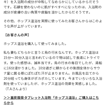
キ）を入浴剤の成分が中和してなめらかにしているからだそう
です。石鹸を使わないのに肌がすべすべになったのは、入浴剤の
成分が皮膚の古い角質や皮脂を溶かしたからだそうです。
その他、ホップス温浴を実際に使ってみたお客さんからはこのよ
うな声が上がっています。
【お客さんの声】
ホップス温浴を購入して使ってみました。
私も妻もどちらかと言うと烏の行水なんです。ホップス温浴は
15分～30分入浴と言われているので物は試しで長湯にトライで
す。使った感想は、誠本当です。烏の行水の毎日でしたが、湯船
に16分浸かりました。10分過ぎに額からその後顔全体からサウ
ナ室に居る様にぽたぽた汗が止まりません。お風呂を出てから
20分経っても身体がポカポカしています。今までいろいろな入浴
剤を使っていましたが、ホップス温浴の効果を実感しました。
（T.Aさんより）
＞＞重炭酸泉タブレット入浴剤「ホップス温浴」ご購入はこち
らから