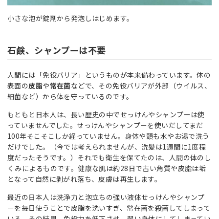
小さな泡が錠剤から発泡しはじめます。
石鹸、シャンプーは不要
人間には「免役バリア」というものが本来備わっています。体の
表面の
皮脂
や
常在菌
などで、その免役バリアが外部（ウイルス、
細菌など）から体を守っているのです。
もともと日本人は、長い歴史の中でせっけんやシャンプーは使
っていませんでした。せっけんやシャンプーを使いだしてまだ
100年そこそこしか経っていません。身体や頭も水やお湯で洗う
だけでした。（今では考えられませんが、洗髪は1週間に1度程
度だったそうです。）それでも衛生を保てたのは、人間の体のし
くみによるものです。健康な肌は約28日で古い角質や皮脂は垢
となって自然に剥がれ落ち、皮膚は再生します。
最近の日本人は洗浄力と泡立ちの強い液体せっけんやシャンプ
ーを毎日使うことで皮脂を洗いすぎ、常在菌を殺菌してしまって
いる。その結果、免役力を低下させ、弱い身体にしてしまってい