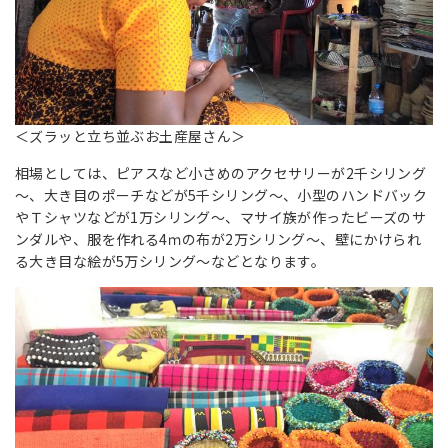
＜ズラッと立ち並ぶお土産屋さん＞
相場としては、ピアスなど小さめのアクセサリーが2千シリング
～、大き目のポーチなどが5千シリング～、小型のハンドバック
やＴシャツなどが1万シリング～、マサイ族が作ったビーズのサ
ンダルや、服を作れる4ｍの布が2万シリング～、壁にかけられ
る大き目な絵が5万シリング～などとなります。