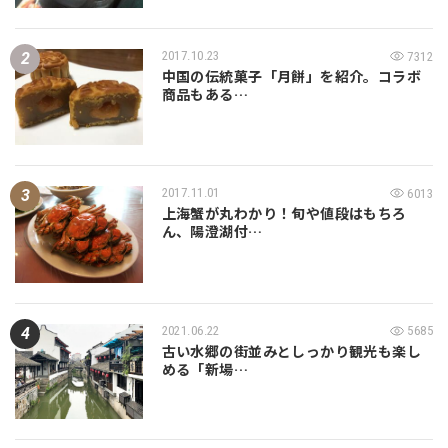
2017.10.23
7312
中国の伝統菓子「月餅」を紹介。コラボ
商品もある…
2017.11.01
6013
上海蟹が丸わかり！旬や値段はもちろ
ん、陽澄湖付…
2021.06.22
5685
古い水郷の街並みとしっかり観光も楽し
める「新場…