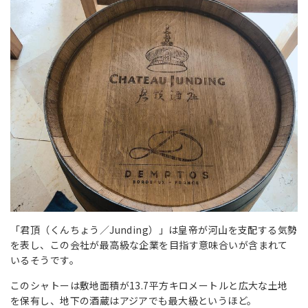
「君頂
（くんちょう／Junding）
」は皇帝が河山を支配する気勢
を表し、この会社が最高級な企業を目指す意味合いが含まれて
いるそうです。
このシャトーは敷地面積が13.7平方キロメートルと広大な土地
を保有し、地下の酒蔵はアジアでも最大級というほど。