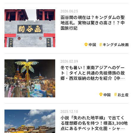
2026.06.25
函谷関の現在は？キングダムの聖
地巡礼。実物は驚きの高さ！？中
国旅行記
中国
キングダム映画
2026.02.09
冬でも暑い！東南アジアへのゲー
ト｜タイ人と共通の先祖傣族の故
郷・西双版納の魅力を紹介【中
国】
中国
お土産
2025.12.10
小説「失われた地平線」で出てく
る理想郷の名を持つ！標高3,300地
点にあるチベット文化圏・シャン