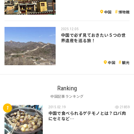
グリラ（香格里拉）の魅力を紹介
中国
博物館
2025.12.05
中国で必ず見ておきたい５つの世
界遺産を巡る旅！
中国
観光
Ranking
中国記事ランキング
2015.02.19
21859
中国で食べられるゲテモノとは？ロバ肉
にセミなど…