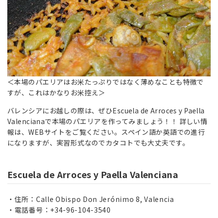
＜本場のパエリアはお米たっぷりではなく薄めなことも特徴で
すが、これはかなりお米控え＞
バレンシアにお越しの際は、ぜひEscuela de Arroces y Paella
Valencianaで本場のパエリアを作ってみましょう！！ 詳しい情
報は、WEBサイトをご覧ください。スペイン語か英語での進行
になりますが、実習形式なのでカタコトでも大丈夫です。
Escuela de Arroces y Paella Valenciana
住所：Calle Obispo Don Jerónimo 8, Valencia
電話番号：+34-96-104-3540