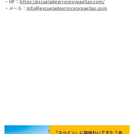
HP：
https://escueladearrocesypaellas.com/
メール：
info@escueladearrocesypaellas.com
「
スペイン
」に興味わいてきた？あ