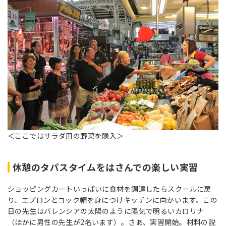
＜ここではサラダ用の野菜を購入＞
休憩のタパスタイムをはさんでの楽しい実習
ショッピングカートいっぱいに食材を調達したらスクールに戻
り、エプロンとコック帽を身につけキッチンに向かいます。この
日の先生はバレンシアの太陽のように陽気で明るいカロリナ
（ほかに男性の先生が2名います）。さあ、実習開始。材料の説