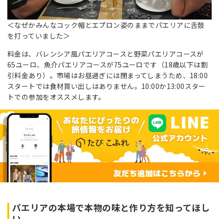
＜なぜかみんなコック帽とエプロン姿のままでパエリアに舌鼓
を打っていました＞
料金は、バレンシア風パエリアコースと野菜パエリアコースが
65ユーロ、魚介パエリアコースが75ユーロです（18歳以下は割
引料金あり）。市場はお昼過ぎには閉まってしまうため、18:00
スタートでは食材買い出しはありません。10:00か13:00スター
トでの参加をオススメします。
パエリアの本場で本物の味と作り方を知ってほし
い