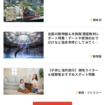
御朱印
全国の動物園＆水族館 徹底取材レ
ポート特集！デートや家族のおで
かけなど是非参考にしてみてくだ
さい♪
動物園
【子供と海外旅行】現地ライター
＆経験者おすすめスポット特集
家族・ファミリー