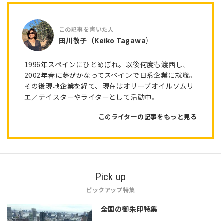
田川敬子（Keiko Tagawa）
1996年スペインにひとめぼれ。以後何度も渡西し、
2002年春に夢がかなってスペインで日系企業に就職。
その後現地企業を経て、現在はオリーブオイルソムリ
エ／テイスターやライターとして活動中。
このライターの記事をもっと見る
Pick up
ピックアップ特集
全国の御朱印特集