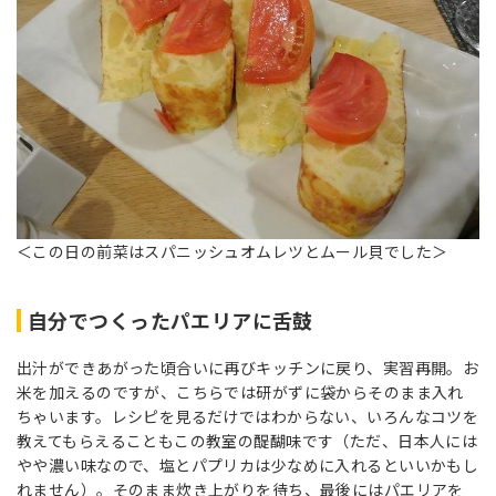
＜この日の前菜はスパニッシュオムレツとムール貝でした＞
自分でつくったパエリアに舌鼓
出汁ができあがった頃合いに再びキッチンに戻り、実習再開。お
米を加えるのですが、こちらでは研がずに袋からそのまま入れ
ちゃいます。レシピを見るだけではわからない、いろんなコツを
教えてもらえることもこの教室の醍醐味です（ただ、日本人には
やや濃い味なので、塩とパプリカは少なめに入れるといいかもし
れません）。そのまま炊き上がりを待ち、最後にはパエリアを