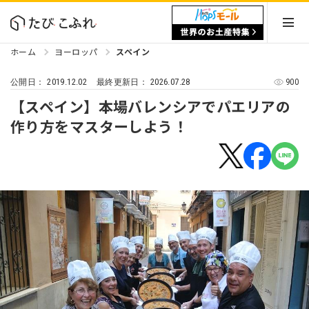
ホーム
ヨーロッパ
スペイン
2019.12.02
2026.07.28
900
公開日：
最終更新日：
【スペイン】本場バレンシアでパエリアの
作り方をマスターしよう！