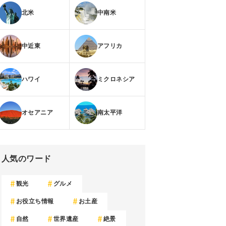
北米
中南米
中近東
アフリカ
ハワイ
ミクロネシア
オセアニア
南太平洋
人気のワード
観光
グルメ
お役立ち情報
お土産
自然
世界遺産
絶景