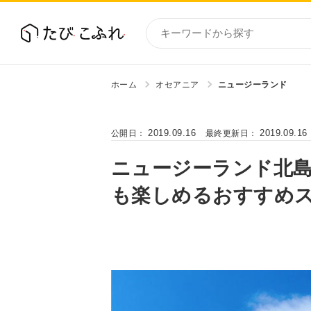
ホーム
オセアニア
ニュージーランド
国内
北海道
2019.09.16
2019.09.16
公開日：
最終更新日：
東北
関東
ニュージーランド北
中部・
も楽しめるおすすめス
近畿