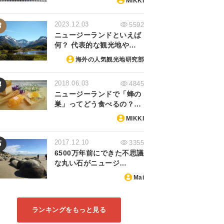
MIKKI
2023.12.03
5592
ニュージーランドといえば
何？ 代表的な観光地や…
海外の人気観光地研究部
2018.06.03
4845
ニュージーランドで「蜂の
巣」ってどう食べるの？…
MIKKI
2017.12.10
3355
6500万年前にできた不思議
な丸い石がニュージ…
Mai
ランキングをもっと見る