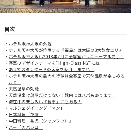
目次
ホテル阪神大阪の外観
ホテル阪神大阪が位置する『福島』は大阪の3大飲食エリア
ホテル阪神大阪は2018年7月に全客室がリニューアル完了！
客室のデザインテーマを"High-Class N.Y"に統一！
あえてスタンダードの客室を紹介しますね！
ホテル阪神大阪の最大の特徴は全客室で天然温泉が楽しめる
こと！
天然温泉の効能
天然温泉は部屋だけでない！館内にはスパもあります！
滞在中の楽しみは『食事』にもある！
マルシェダイニング「ネン」
日本料理「花座」
中国料理「香虎（シャンフウ）」
バー「カバレロ」