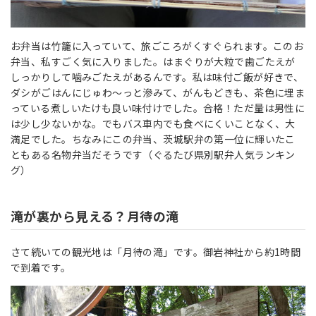
お弁当は竹籠に入っていて、旅ごころがくすぐられます。このお
弁当、私すごく気に入りました。はまぐりが大粒で歯ごたえが
しっかりして噛みごたえがあるんです。私は味付ご飯が好きで、
ダシがごはんにじゅわ～っと滲みて、がんもどきも、茶色に埋ま
っている煮しいたけも良い味付けでした。合格！ただ量は男性に
は少し少ないかな。でもバス車内でも食べにくいことなく、大
満足でした。ちなみにこの弁当、茨城駅弁の第一位に輝いたこ
ともある名物弁当だそうです（
ぐるたび県別駅弁人気ランキン
グ）
滝が裏から見える？月待の滝
さて続いての観光地は「月待の滝」です。御岩神社から約1時間
で到着です。