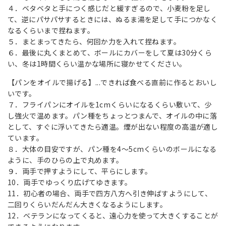
４．ベタベタと手につく感じだと緩すぎるので、小麦粉を足し
て、逆にパサパサするときには、ぬるま湯を足して手につかなく
なるくらいまで捏ねます。
５．まとまってきたら、何回か力を入れて捏ねます。
６．最後に丸くまとめて、ボールにカバーをして夏は30分くら
い、冬は1時間くらい温かな場所に寝かせてください。
【パンをオイルで揚げる】...できれば食べる直前に作るとおいし
いです。
７．フライパンにオイルを1cmくらいになるくらい敷いて、少
し強火で温めます。パン種をちょっとつまんで、オイルの中に落
として、すぐに浮いてきたら適温。煙が出ない程度の高温が適し
ています。
８．大体の目安ですが、パン種を4～5cmくらいのボールになる
ように、手のひらの上で丸めます。
９．両手で押すようにして、平らにします。
10．両手でゆっくり広げてゆきます。
11．初心者の場合、両手で四方八方へ引き伸ばすようにして、
二回りくらいだんだん大きくなるようにします。
12．ベテランになってくると、遠心力を使って大きくすることが