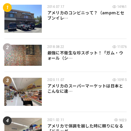
2014.07.17
14961
アメリカのコンビニって？（ampmとセ
ブンイレ…
2018.08.22
11076
最強に不衛生な珍スポット！「ガム・ウ
ォール（シ…
2020.11.07
10915
アメリカのスーパーマーケットは日本と
こんなに違…
2021.02.11
9023
アメリカで体調を崩した時に頼りになる