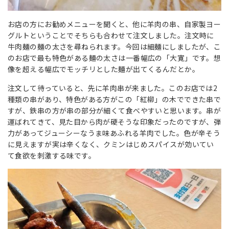
お店の方にお勧めメニューを聞くと、他に羊肉の串、自家製ヨー
グルトということでそちらも合わせて注文しました。注文時に
牛肉麺の麺の太さを尋ねられます。今回は細麺にしましたが、こ
のお店で最も特色がある麺の太さは一番幅広の「大寛」です。想
像を超える幅広でモッチリとした麺が出てくるんだとか。
注文して待っていると、先に羊肉串が来ました。このお店では2
種類の串があり、特色がある方がこの「紅柳」の木でできた串で
すが、鉄串の方が串の部分が細くて食べやすいと思います。串が
運ばれてきて、見た目から肉が硬そうな印象だったのですが、弾
力があってジューシーなうま味あふれる羊肉でした。色が辛そう
に見えますが実は辛くなく、クミンはじめスパイスが効いてい
て食欲を刺激する味です。