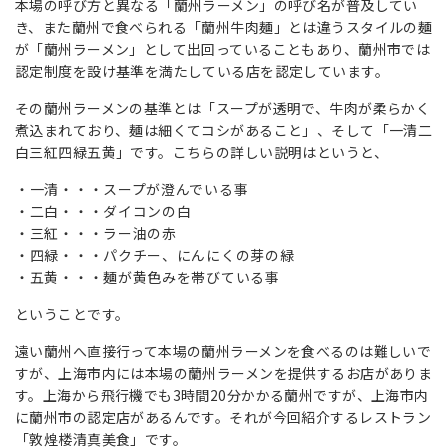
本場の呼び方と異なる「蘭州ラーメン」の呼び名が普及してい
き、また蘭州で食べられる「蘭州牛肉麺」とは違うスタイルの麺
が「蘭州ラーメン」として出回っていることもあり、蘭州市では
認定制度を設け基準を満たしている店を認定しています。
その蘭州ラーメンの基準とは「スープが透明で、牛肉が柔らかく
煮込まれており、麺は細くてコシがあること」、そして「一清二
白三紅四緑五黄」です。こちらの詳しい説明はというと、
一清・・・スープが澄んでいる事
二白
・・・
ダイコンの白
三紅
・・・
ラー油の赤
四緑
・・・
パクチー、にんにくの芽の緑
五黄
・・・
麺が黄色みを帯びている事
ということです。
遠い蘭州へ直接行って本場の蘭州ラーメンを食べるのは難しいで
すが、上海市内には本場の蘭州ラーメンを提供するお店がありま
す。上海から飛行機でも3時間20分かかる蘭州ですが、上海市内
に蘭州市の認定店があるんです。それが今回紹介するレストラン
「敦煌楼清真美食」です。