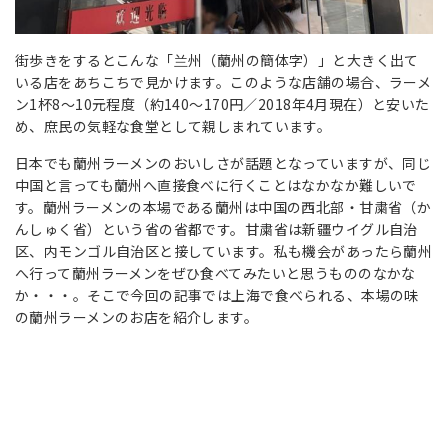
街歩きをするとこんな「兰州（蘭州の簡体字）」と大きく出て
いる店をあちこちで見かけます。このような店舗の場合、ラーメ
ン1杯8～10元程度（約140～170円／2018年4月現在）と安いた
め、庶民の気軽な食堂として親しまれています。
日本でも蘭州ラーメンのおいしさが話題となっていますが、同じ
中国と言っても蘭州へ直接食べに行くことはなかなか難しいで
す。蘭州ラーメンの本場である蘭州は中国の西北部・甘粛省（か
んしゅく省）という省の省都です。甘粛省は新疆ウイグル自治
区、内モンゴル自治区と接しています。私も機会があったら蘭州
へ行って蘭州ラーメンをぜひ食べてみたいと思うもののなかな
か・・・。そこで今回の記事では上海で食べられる、本場の味
の蘭州ラーメンのお店を紹介します。