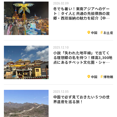
2026.02.09
冬でも暑い！東南アジアへのゲー
ト｜タイ人と共通の先祖傣族の故
郷・西双版納の魅力を紹介【中
国】
中国
お土産
2025.12.10
小説「失われた地平線」で出てく
る理想郷の名を持つ！標高3,300地
点にあるチベット文化圏・シャン
グリラ（香格里拉）の魅力を紹介
中国
博物館
2025.12.05
中国で必ず見ておきたい５つの世
界遺産を巡る旅！