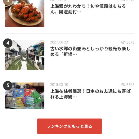
上海蟹が丸わかり！旬や値段はもちろ
ん、陽澄湖付…
2021.06.22
5676
古い水郷の街並みとしっかり観光も楽し
める「新場…
2018.03.10
5583
上海在住者厳選！日本のお友達にも喜ば
れる上海観…
ランキングをもっと見る