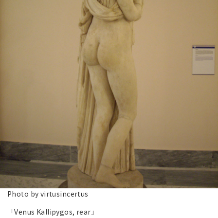
Photo by virtusincertus
「Venus Kallipygos, rear」