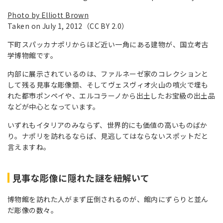
Photo by Elliott Brown
Taken on July 1, 2012（CC BY 2.0）
下町スパッカナポリからほど近い一角にある建物が、国立考古
学博物館です。
内部に展示されているのは、ファルネーゼ家のコレクションと
して残る見事な彫像類、そしてヴェスヴィオ火山の噴火で埋も
れた都市ポンペイや、エルコラーノから出土したお宝級の出土品
などが中心となっています。
いずれもイタリアのみならず、世界的にも価値の高いものばか
り。ナポリを訪れるならば、見逃してはならないスポットだと
言えますね。
見事な彫像に隠れた謎を紐解いて
博物館を訪れた人がまず圧倒されるのが、館内にずらりと並ん
だ彫像の数々。