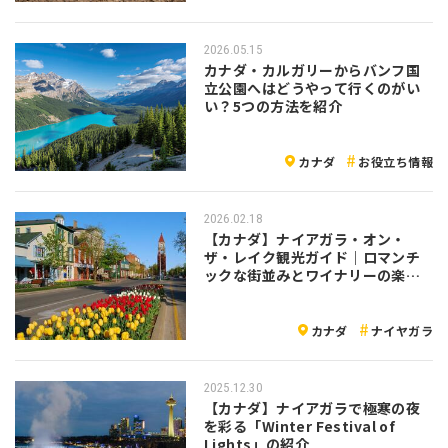
2026.05.15
カナダ・カルガリーからバンフ国
立公園へはどうやって行くのがい
い？5つの方法を紹介
カナダ
お役立ち情報
2026.02.18
【カナダ】ナイアガラ・オン・
ザ・レイク観光ガイド｜ロマンチ
ックな街並みとワイナリーの楽し
み方
カナダ
ナイヤガラ
2025.12.30
【カナダ】ナイアガラで極寒の夜
を彩る「Winter Festival of
Lights」の紹介