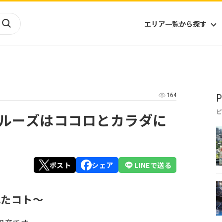
エリア一覧から探す
海外
山陰・山陽
ヨーロッパ
アフリカ
164
P
四国
アジア
ハワイ
九州
北米
ミクロネシア
ルーズはココロとカラダに
北陸
沖縄
中南米
オセアニア
中近東
南太平洋
ポスト
シェア
LINEで送る
れたコト～