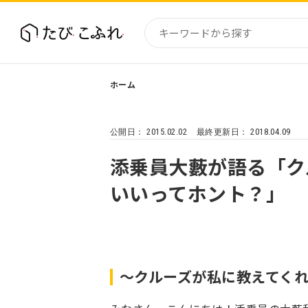
ホーム
国内
北海道
2015.02.02
2018.04.09
公開日：
最終更新日：
東北
関東
添乗員大藪が語る「ク
中部・
いいってホント？」
近畿
～クルーズが私に教えてく