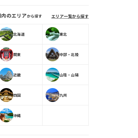
国内のエリア
から探す
エリア一覧から探す
北海道
東北
関東
中部・北陸
近畿
山陰・山陽
四国
九州
沖縄