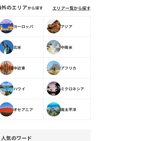
海外のエリア
から探す
エリア一覧から探す
ヨーロッパ
アジア
北米
中南米
中近東
アフリカ
ハワイ
ミクロネシア
オセアニア
南太平洋
人気のワード