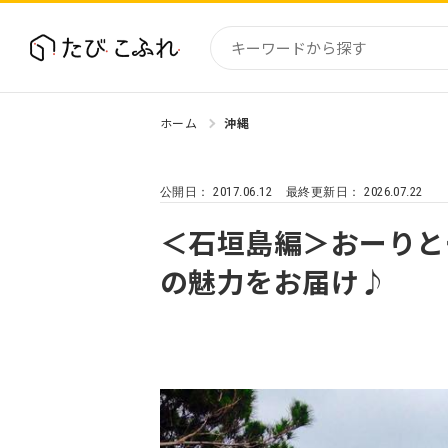
ホーム
沖縄
国内
北海道
2017.06.12
2026.07.22
公開日：
最終更新日：
東北
関東
＜石垣島編＞おーりと
中部・
の魅力をお届け♪
近畿