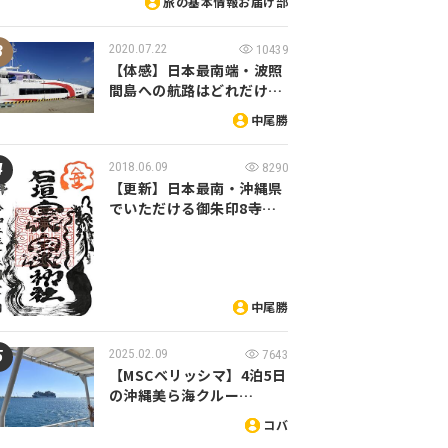
旅の基本情報お届け部
2020.07.22
10439
【体感】日本最南端・波照
間島への航路はどれだけ…
中尾勝
2018.06.09
8290
【更新】日本最南・沖縄県
でいただける御朱印8寺…
中尾勝
2025.02.09
7643
【MSCベリッシマ】4泊5日
の沖縄美ら海クルー…
コバ