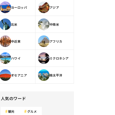
ヨーロッパ
アジア
北米
中南米
中近東
アフリカ
ハワイ
ミクロネシア
オセアニア
南太平洋
人気のワード
観光
グルメ