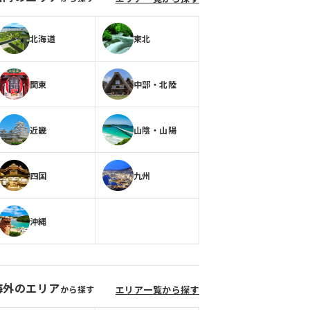
北海道
東北
関東
中部・北陸
近畿
山陰・山陽
四国
九州
沖縄
海外のエリア
から探す
エリア一覧から探す