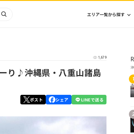
エリア一覧から探す
海外
山陰・山陽
ヨーロッパ
アフリカ
1,679
R
四国
アジア
ハワイ
九州
北米
ミクロネシア
ーり♪沖縄県・八重山諸島
北陸
沖縄
中南米
オセアニア
中近東
南太平洋
ポスト
シェア
LINEで送る