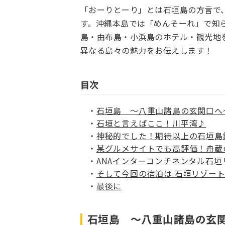
「おーりとーり」とは石垣島の方言で
す。沖縄本島では「めんそーれ」で知
島・由布島・小浜島のホテル・観光地
異なる島々の魅力をお伝えします！
目次
石垣島 ～八重山諸島の玄関口へ
石垣と言えばここ！川平湾♪
神秘的でした！期待以上の石垣島
某グルメサイトでも高評価！舟蔵
ANAインターコンチネンタル石垣
そして今回の宿泊は 石垣リゾー
最後に
石垣島 ～八重山諸島の玄