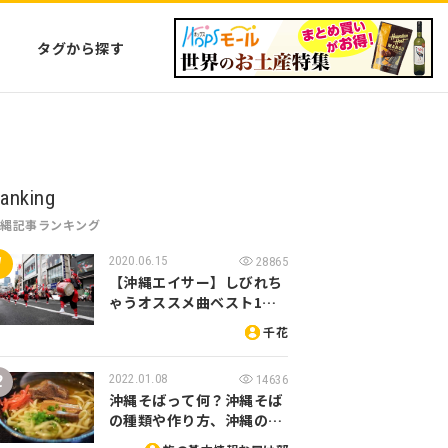
タグから探す
anking
沖縄記事ランキング
2020.06.15
28865
【沖縄エイサー】しびれち
ゃうオススメ曲ベスト1…
千花
2022.01.08
14636
沖縄そばって何？沖縄そば
の種類や作り方、沖縄の…