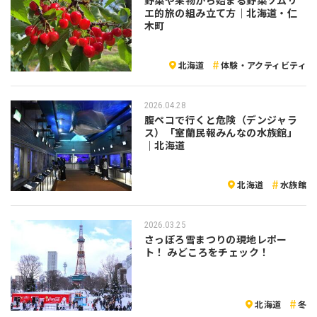
野菜や果物から始まる野菜ソムリ
エ的旅の組み立て方｜北海道・仁
木町
北海道
体験・アクティビティ
2026.04.28
腹ペコで行くと危険（デンジャラ
ス）「室蘭民報みんなの水族館」
｜北海道
北海道
水族館
2026.03.25
さっぽろ雪まつりの現地レポー
ト！ みどころをチェック！
北海道
冬