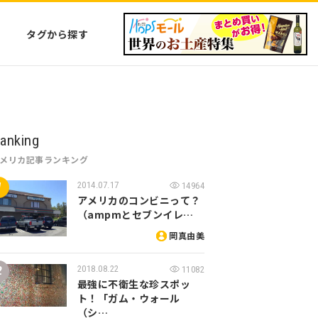
タグから探す
anking
アメリカ記事ランキング
2014.07.17
14964
アメリカのコンビニって？
（ampmとセブンイレ…
岡真由美
2018.08.22
11082
最強に不衛生な珍スポッ
ト！「ガム・ウォール
（シ…