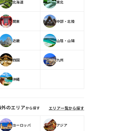
北海道
東北
関東
中部・北陸
近畿
山陰・山陽
四国
九州
沖縄
海外のエリア
から探す
エリア一覧から探す
ヨーロッパ
アジア