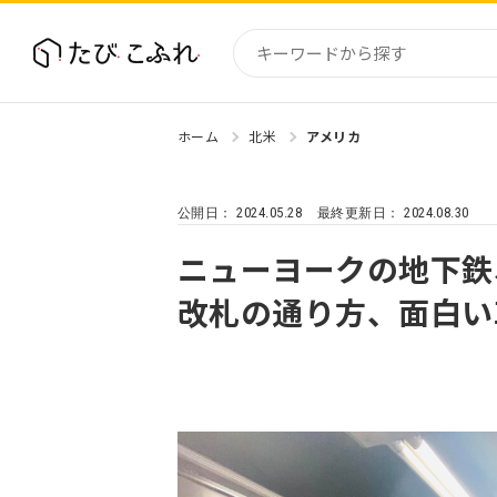
ホーム
北米
アメリカ
国内
北海道
2024.05.28
2024.08.30
公開日：
最終更新日：
東北
関東
ニューヨークの地下鉄
中部・
改札の通り方、面白い
近畿