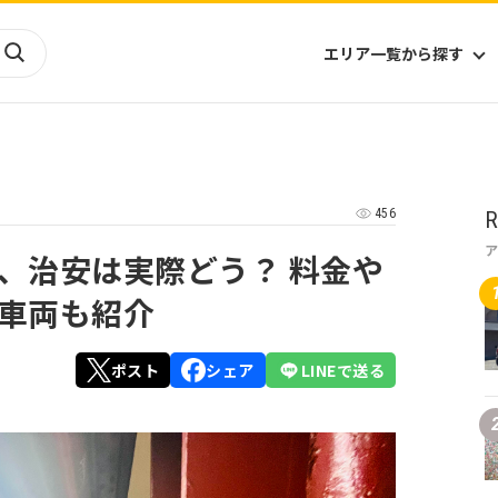
エリア一覧から探す
海外
山陰・山陽
ヨーロッパ
アフリカ
456
R
四国
アジア
ハワイ
九州
北米
ミクロネシア
、治安は実際どう？ 料金や
北陸
沖縄
中南米
オセアニア
車両も紹介
中近東
南太平洋
ポスト
シェア
LINEで送る