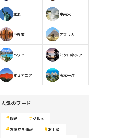
北米
中南米
中近東
アフリカ
ハワイ
ミクロネシア
オセアニア
南太平洋
人気のワード
観光
グルメ
お役立ち情報
お土産