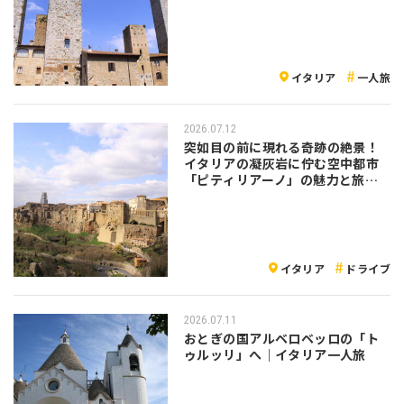
イタリア
一人旅
2026.07.12
突如目の前に現れる奇跡の絶景！
イタリアの凝灰岩に佇む空中都市
「ピティリアーノ」の魅力と旅の
注意点
イタリア
ドライブ
2026.07.11
おとぎの国アルベロベッロの「ト
ゥルッリ」へ｜イタリア一人旅