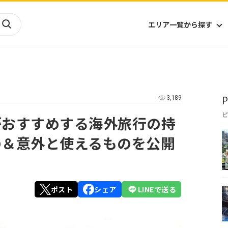
エリア一覧から探す
海外
山陰・山陽
ヨーロッパ
アフリカ
3,189
P
四国
アジア
ハワイ
九州
北米
ミクロネシア
がおすすめする海外旅行の持
北陸
沖縄
中南米
オセアニア
の＆意外と使えるものを公開
中近東
南太平洋
ポスト
シェア
LINEで送る