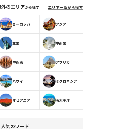
海外のエリア
から探す
エリア一覧から探す
ヨーロッパ
アジア
北米
中南米
中近東
アフリカ
ハワイ
ミクロネシア
オセアニア
南太平洋
人気のワード