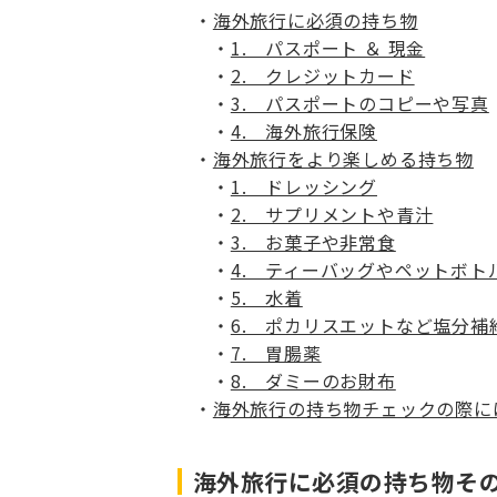
海外旅行に必須の持ち物
1. パスポート ＆ 現金
2. クレジットカード
3. パスポートのコピーや写真
4. 海外旅行保険
海外旅行をより楽しめる持ち物
1. ドレッシング
2. サプリメントや青汁
3. お菓子や非常食
4. ティーバッグやペットボト
5. 水着
6. ポカリスエットなど塩分補
7. 胃腸薬
8. ダミーのお財布
海外旅行の持ち物チェックの際に
海外旅行に必須の持ち物その1