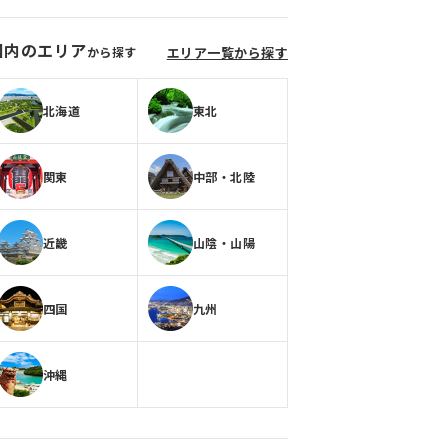
国内のエリア
から探す
エリア一覧から探す
北海道
東北
関東
中部・北陸
近畿
山陰・山陽
四国
九州
沖縄