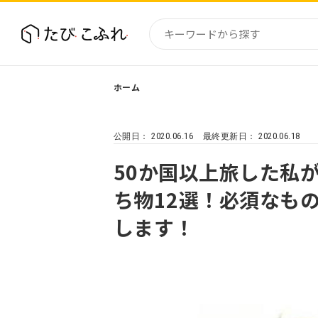
ホーム
国内
北海道
2020.06.16
2020.06.18
公開日：
最終更新日：
東北
関東
50か国以上旅した私
中部・
ち物12選！必須なも
近畿
します！