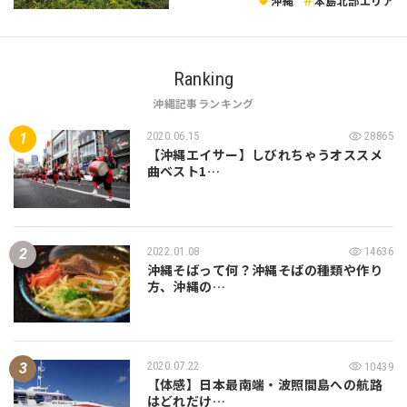
沖縄
本島北部エリア
Ranking
沖縄記事ランキング
2020.06.15
28865
【沖縄エイサー】しびれちゃうオススメ
曲ベスト1…
2022.01.08
14636
沖縄そばって何？沖縄そばの種類や作り
方、沖縄の…
2020.07.22
10439
【体感】日本最南端・波照間島への航路
はどれだけ…