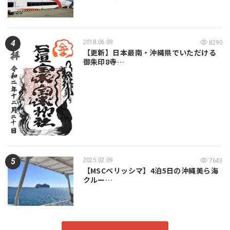
2018.06.09
8290
【更新】日本最南・沖縄県でいただける
御朱印8寺…
2025.02.09
7643
【MSCベリッシマ】4泊5日の沖縄美ら海
クルー…