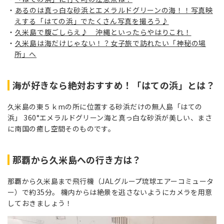
あるのは真っ白な砂浜とエメラルドグリーンの海！！写真映
えする「はての浜」でたくさん写真を撮ろう♪
久米島で腹ごしらえ♪ 沖縄といったらやはりこれ！
久米島は海だけじゃない！？女子旅で訪れたい「神秘の場
所」へ
海が好きなら絶対おすすめ！「はての浜」とは？
久米島の東５ｋmの所に位置する砂浜だけの無人島「はての
浜」 360°エメラルドグリーン海と真っ白な砂浜が美しい、まさ
に南国の癒し空間そのものです。
那覇から久米島への行き方は？
那覇から久米島まで飛行機（JALグループ琉球エアーコミュータ
ー）で約35分。 機内からは絶景を逃さないようにカメラを用意
しておきましょう！