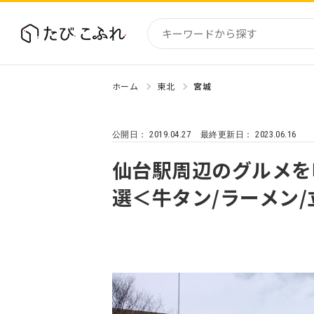
ホーム
東北
宮城
国内
北海道
2019.04.27
2023.06.16
公開日：
最終更新日：
東北
関東
仙台駅周辺のグルメを
中部・
選＜牛タン/ラーメン
近畿