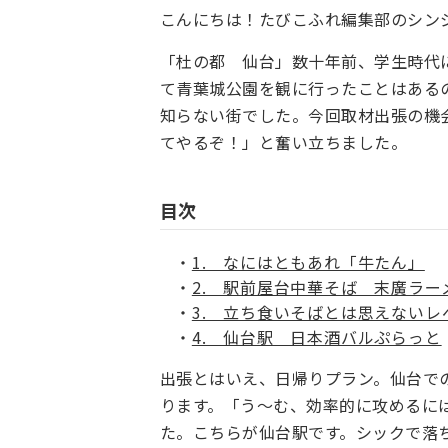
こんにちは！たびこふれ編集部のシン
「杜の都 仙台」数十年前、学生時代
て青葉城公園を観に行ったことはある
知らない街でした。今回取材出張の機
てやるぞ！」と奮い立ちました。
目次
1. なにはともあれ「牛たん」
2. 駅前屋台中華そば 末廣ラー
3. 立ち食いそばとは思えない
4. 仙台駅 日本酒バルぷらっと
出張とはいえ、日帰りプラン。仙台で
ります。「う～む、効率的に攻めるに
た。こちらが仙台駅です。シックで落