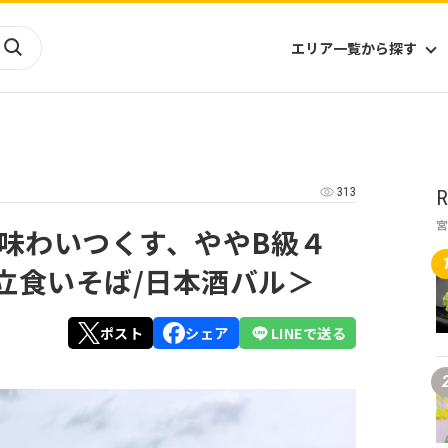
エリア一覧から探す
海外
山陰・山陽
ヨーロッパ
アフリカ
313
R
四国
アジア
ハワイ
九州
北米
ミクロネシア
味わいつくす、ややB級４
北陸
沖縄
中南米
オセアニア
/立食いそば/日本酒バル＞
中近東
南太平洋
ポスト
シェア
LINEで送る