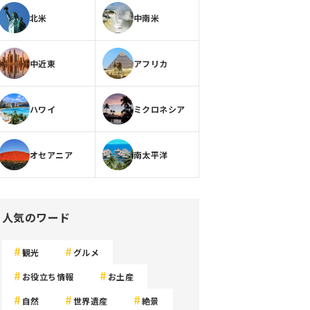
北米
中南米
中近東
アフリカ
ハワイ
ミクロネシア
オセアニア
南太平洋
人気のワード
観光
グルメ
お役立ち情報
お土産
自然
世界遺産
絶景