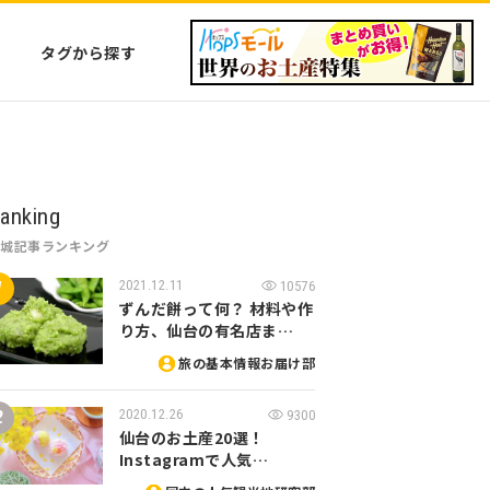
タグから探す
anking
宮城記事ランキング
2021.12.11
10576
ずんだ餅って何？ 材料や作
り方、仙台の有名店ま…
旅の基本情報お届け部
2020.12.26
9300
仙台のお土産20選！
Instagramで人気…